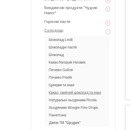
Вендингові продукти "Чудові
Напої"
Горіхові пасти
Солодощі
Шоколад Lindt
Шоколадні пасти
Шоколад
Какао Nesquik Несквік
Печиво Gullon
Печиво Piselli
Цукерки та інше
Какао, гарячий шоколад та інше
Натуральні льодяники Ricola
Льодяники Woogie Fine Drops
Панеттоне
Джем ТМ "Щедрик"