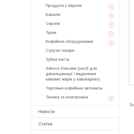
Продукти з Європи
Бакалія
Сиропи
Турки
Кофейное оборудование
Супутні товари
Зубна паста
Sebocs Descaler (засіб для
декальцинації і видалення
кавових жирів у кавоварках)
Торговые кофейные автоматы
Техніка та електроніка
Новости
Статьи