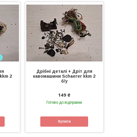
і
ля
Дрібні деталі + Дріт для
kkm 2
кавомашини Schaerer kkm 2
б/у
149 ₴
Готово до відправки
Купити