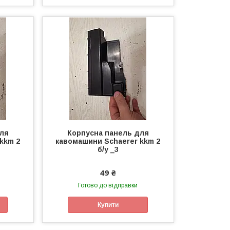
для
Корпусна панель для
kkm 2
кавомашини Schaerer kkm 2
б/у _3
49 ₴
Готово до відправки
Купити