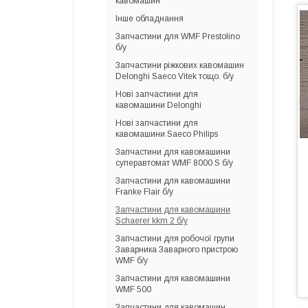
кавомашин
Інше обладнання
Запчастини для WMF Prestolino
б/у
Запчастини ріжкових кавомашин
Delonghi Saeco Vitek тощо. б/у
Нові запчастини для
кавомашини Delonghi
Нові запчастини для
кавомашини Saeco Philips
Запчастини для кавомашини
суперавтомат WMF 8000 S б/у
Запчастини для кавомашини
Franke Flair б/у
Запчастини для кавомашини
Schaerer kkm 2 б/у
Запчастини для робочої групи
Заварника Заварного пристрою
WMF б/у
Запчастини для кавомашини
WMF 500
Запчастини для кавомашин