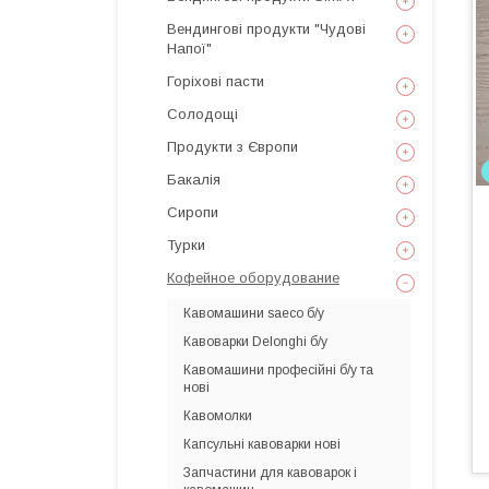
Вендингові продукти "Чудові
Напої"
Горіхові пасти
Солодощі
Продукти з Європи
Бакалія
Сиропи
Турки
Кофейное оборудование
Кавомашини saeco б/у
Кавоварки Delonghi б/у
Кавомашини професійні б/у та
нові
Кавомолки
Капсульні кавоварки нові
Запчастини для кавоварок і