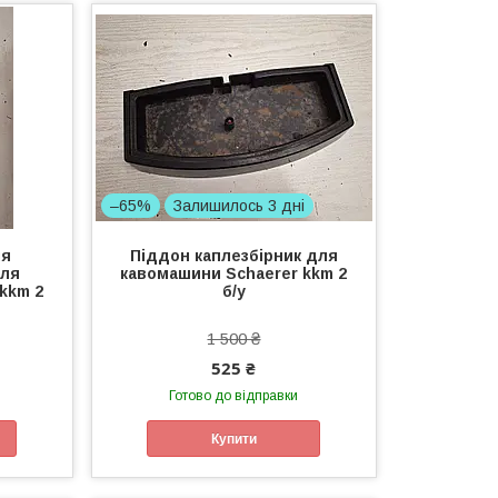
–65%
Залишилось 3 дні
ля
Піддон каплезбірник для
для
кавомашини Schaerer kkm 2
kkm 2
б/у
1 500 ₴
525 ₴
Готово до відправки
Купити