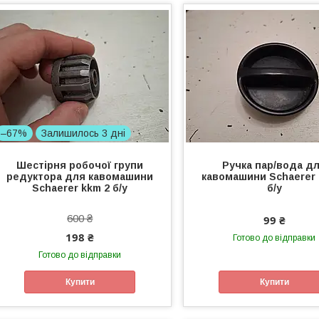
–67%
Залишилось 3 дні
Шестірня робочої групи
Ручка пар/вода д
редуктора для кавомашини
кавомашини Schaerer 
Schaerer kkm 2 б/у
б/у
600 ₴
99 ₴
198 ₴
Готово до відправки
Готово до відправки
Купити
Купити