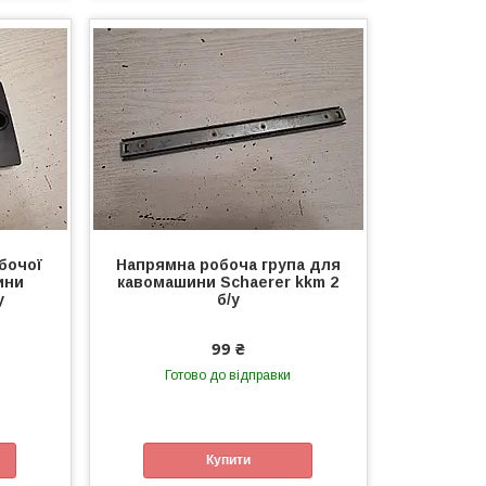
бочої
Напрямна робоча група для
ини
кавомашини Schaerer kkm 2
у
б/у
99 ₴
Готово до відправки
Купити