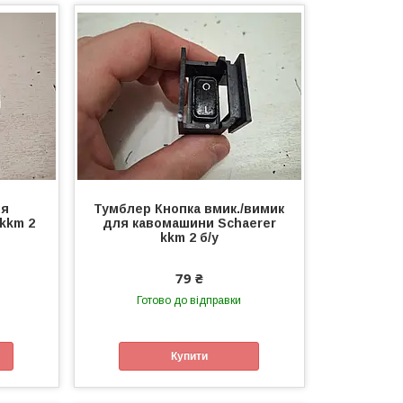
ля
Тумблер Кнопка вмик./вимик
kkm 2
для кавомашини Schaerer
kkm 2 б/у
79 ₴
Готово до відправки
Купити