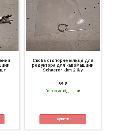
лення
Скоба стопорне кільце для
шини
редуктора для кавомашини
4шт
Schaerer kkm 2 б/у
59 ₴
Готово до відправки
Купити