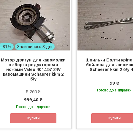
–81%
Залишилось 3 дні
Мотор двигун для кавомолки
Шпильки Болти кріп
в зборі з редуктором з
бойлера для кавома
ножами Valeo 404.157 24V
Schaerer kkm 2 б/у 
кавомашини Schaerer kkm 2
б/у
99 ₴
Готово до відправки
5 260 ₴
999,40 ₴
Готово до відправки
Купити
Купити