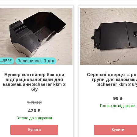
–65%
Залишилось 3 дні
Бункер контейнер бак для
Сервісні дверцята ро
відпрацьованої кави для
групи для кавомаш
кавомашини Schaerer kkm 2
Schaerer kkm 2 б/
б/у
99 ₴
1 200 ₴
Готово до відправки
420 ₴
Готово до відправки
Купити
Купити