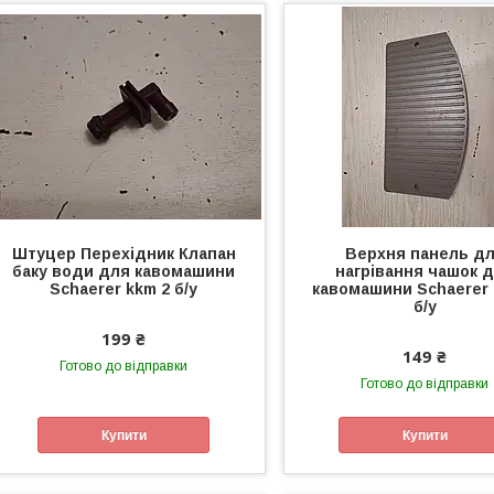
Штуцер Перехідник Клапан
Верхня панель д
баку води для кавомашини
нагрівання чашок 
Schaerer kkm 2 б/у
кавомашини Schaerer 
б/у
199 ₴
149 ₴
Готово до відправки
Готово до відправки
Купити
Купити