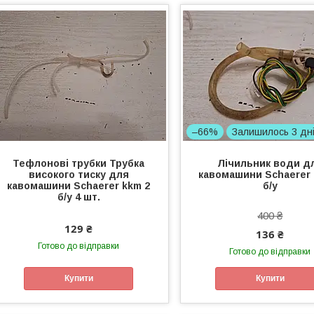
–66%
Залишилось 3 дн
Тефлонові трубки Трубка
Лічильник води д
високого тиску для
кавомашини Schaerer 
кавомашини Schaerer kkm 2
б/у
б/у 4 шт.
400 ₴
129 ₴
136 ₴
Готово до відправки
Готово до відправки
Купити
Купити