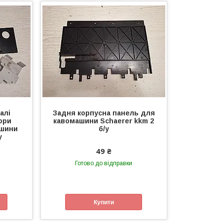
алі
Задня корпусна панель для
ори
кавомашини Schaerer kkm 2
ашини
б/у
у
49 ₴
Готово до відправки
Купити