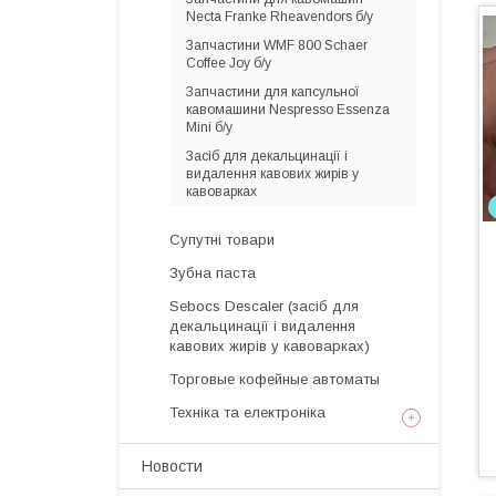
Necta Franke Rheavendors б/у
Запчастини WMF 800 Schaer
Coffee Joy б/у
Запчастини для капсульної
кавомашини Nespresso Essenza
Mini б/у
Засіб для декальцинації і
видалення кавових жирів у
кавоварках
Супутні товари
Зубна паста
Sebocs Descaler (засіб для
декальцинації і видалення
кавових жирів у кавоварках)
Торговые кофейные автоматы
Техніка та електроніка
Новости