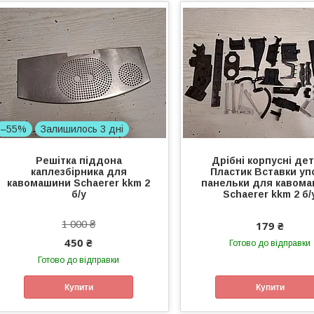
–55%
Залишилось 3 дні
Решітка піддона
Дрібні корпусні дет
каплезбірника для
Пластик Вставки уп
кавомашини Schaerer kkm 2
панельки для кавом
б/у
Schaerer kkm 2 б/
1 000 ₴
179 ₴
450 ₴
Готово до відправки
Готово до відправки
Купити
Купити