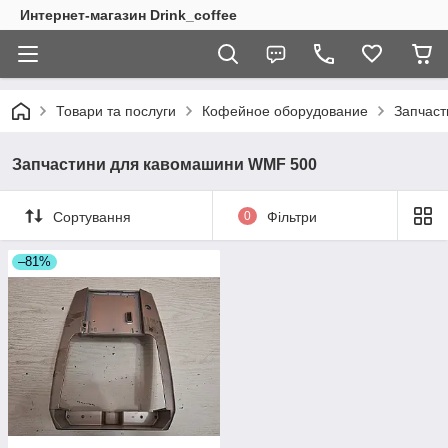
Интернет-магазин Drink_coffee
Товари та послуги
Кофейное оборудование
Запчас
Запчастини для кавомашини WMF 500
Сортування
0
Фільтри
–81%