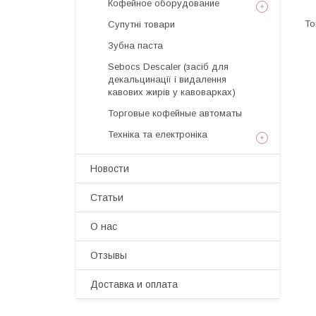
Кофейное оборудование
Супутні товари
Зубна паста
Sebocs Descaler (засіб для
декальцинації і видалення
кавових жирів у кавоварках)
Торговые кофейные автоматы
Техніка та електроніка
Новости
Статьи
О нас
Отзывы
Доставка и оплата