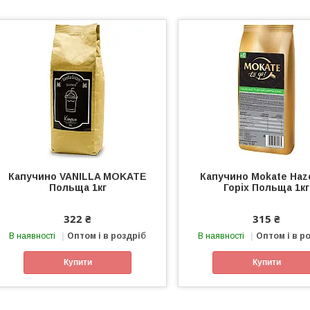
Капучино VANILLA MOKATE
Капучино Mokate Haz
Польща 1кг
Горіх Польща 1кг
322 ₴
315 ₴
В наявності
Оптом і в роздріб
В наявності
Оптом і в р
Купити
Купити