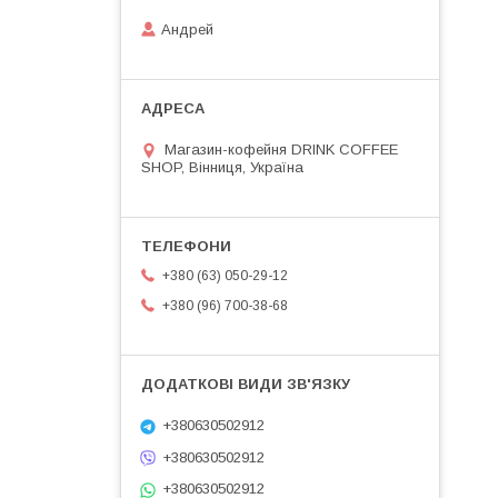
Андрей
Магазин-кофейня DRINK COFFEE
SHOP, Вінниця, Україна
+380 (63) 050-29-12
+380 (96) 700-38-68
+380630502912
+380630502912
+380630502912