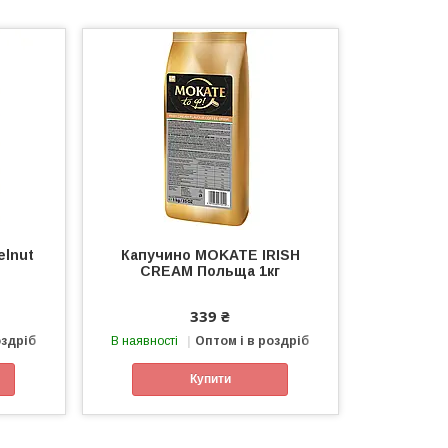
elnut
Капучино MOKATE IRISH
CREAM Польща 1кг
339 ₴
оздріб
В наявності
Оптом і в роздріб
Купити