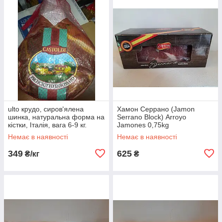
ulto крудо, сиров'ялена
Хамон Серрано (Jamon
шинка, натуральна форма на
Serrano Block) Arroyo
кістки, Італія, вага 6-9 кг.
Jamones 0,75kg
Немає в наявності
Немає в наявності
349
625
₴/кг
₴