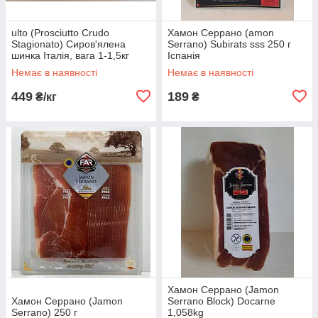
ulto (Prosciutto Crudo
Хамон Серрано (amon
Stagionato) Сиров'ялена
Serrano) Subirats sss 250 г
шинка Італія, вага 1-1,5кг
Іспанія
Немає в наявності
Немає в наявності
449
189
₴/кг
₴
Хамон Серрано (Jamon
Хамон Серрано (Jamon
Serrano Block) Docarne
Serrano) 250 г
1,058kg