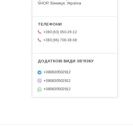
SHOP, Вінниця, Україна
+380 (63) 050-29-12
+380 (96) 700-38-68
+380630502912
+380630502912
+380630502912