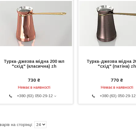
Турка-джезва мідна 200 мл
Турка-джезва мідна 2
"схід" (класична) zh
"схід" (патіна) z
730 ₴
770 ₴
Немає в наявності
Немає в наявності
+380 (63) 050-29-12
+380 (63) 050-29-12