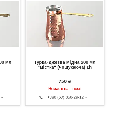
00 мл
Турка-джезва мідна 200 мл
h
"містка" (чошукаюча) zh
750 ₴
Немає в наявності
+380 (63) 050-29-12