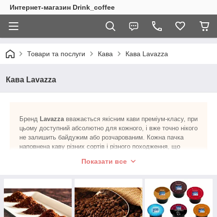
Интернет-магазин Drink_coffee
Товари та послуги
Кава
Кава Lavazza
Кава Lavazza
Бренд
Lavazza
вважається якісним кави преміум-класу, при
цьому доступний абсолютно для кожного, і вже точно нікого
не залишить байдужим або розчарованим. Кожна пачка
наповнена каву різних сортів і різного походження, що
забезпечує кожному напою унікальний купаж і оригінальний
Показати все
смак. Як правило, на упаковці можна знайти опис основних
характеристик, тонкощів аромату, смакових особливостей.
Основну частину продукції становить кави в зернах, що
випускається в банках і пакетах, а також проводиться
мелену каву і одноразові капсули для кавоварок.