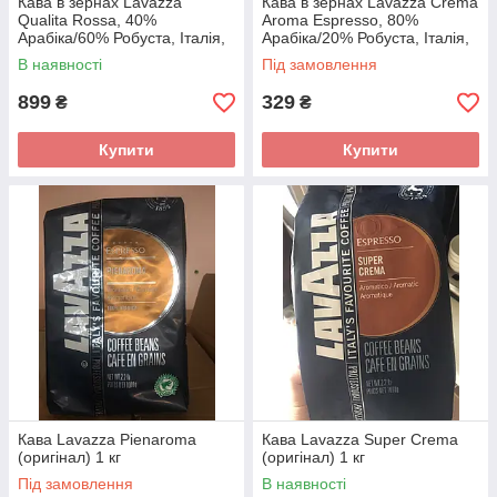
Кава в зернах Lavazza
Кава в зернах Lavazza Crema
Qualita Rossa, 40%
Aroma Espresso, 80%
Арабіка/60% Робуста, Італія,
Арабіка/20% Робуста, Італія,
1 кг
1 кг
В наявності
Під замовлення
899
329
₴
₴
Купити
Купити
Кава Lavazza Pienaroma
Кава Lavazza Super Crema
(оригінал) 1 кг
(оригінал) 1 кг
Під замовлення
В наявності