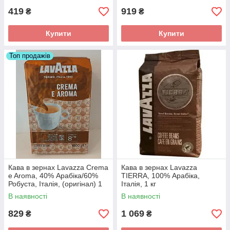
419
919
₴
₴
Купити
Купити
Топ продажів
Кава в зернах Lavazza Crema
Кава в зернах Lavazza
e Aroma, 40% Арабіка/60%
TIERRA, 100% Арабіка,
Робуста, Італія, (оригінал) 1
Італія, 1 кг
кг
В наявності
В наявності
829
1 069
₴
₴