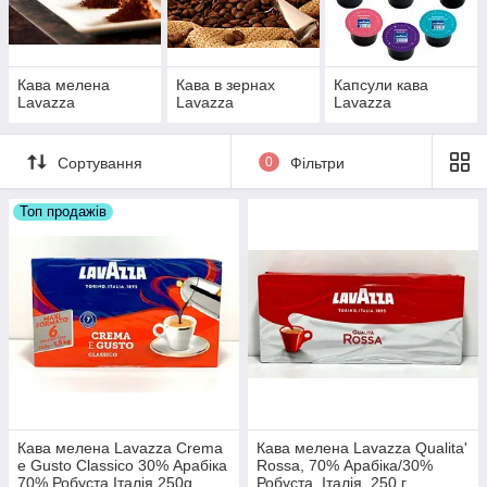
Кава мелена
Кава в зернах
Капсули кава
Lavazza
Lavazza
Lavazza
Сортування
0
Фільтри
Топ продажів
Кава мелена Lavazza Crema
Кава мелена Lavazza Qualita'
e Gusto Classico 30% Арабіка
Rossa, 70% Арабіка/30%
70% Робуста Італія 250g
Робуста, Італія, 250 г