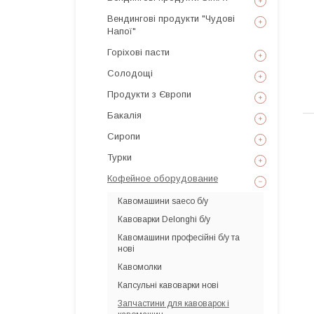
Вендингові продукти "Чудові
Напої"
Горіхові пасти
Солодощі
Продукти з Європи
Бакалія
Сиропи
Турки
Кофейное оборудование
Кавомашини saeco б/у
Кавоварки Delonghi б/у
Кавомашини професійні б/у та
нові
Кавомолки
Капсульні кавоварки нові
Запчастини для кавоварок і