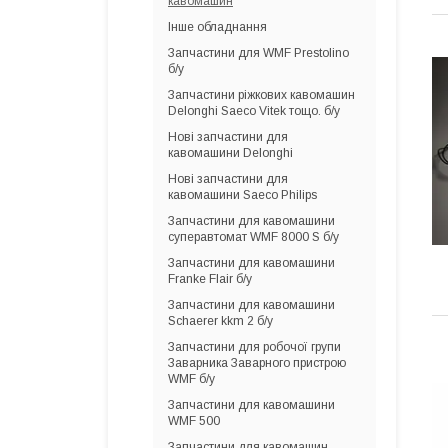
кавомашин
Інше обладнання
Запчастини для WMF Prestolino
б/у
Запчастини ріжкових кавомашин
Delonghi Saeco Vitek тощо. б/у
Нові запчастини для
кавомашини Delonghi
Нові запчастини для
кавомашини Saeco Philips
Запчастини для кавомашини
суперавтомат WMF 8000 S б/у
Запчастини для кавомашини
Franke Flair б/у
Запчастини для кавомашини
Schaerer kkm 2 б/у
Запчастини для робочої групи
Заварника Заварного пристрою
WMF б/у
Запчастини для кавомашини
WMF 500
Запчастини для кавомашин