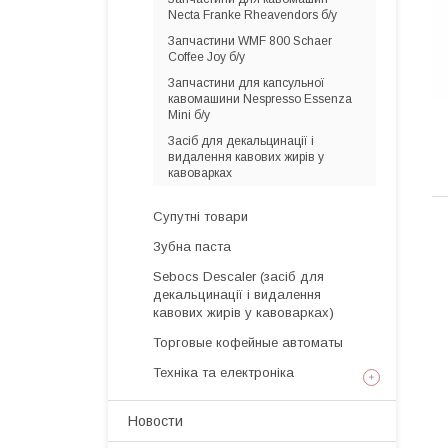
Necta Franke Rheavendors б/у
Запчастини WMF 800 Schaer
Coffee Joy б/у
Запчастини для капсульної
кавомашини Nespresso Essenza
Mini б/у
Засіб для декальцинації і
видалення кавових жирів у
кавоварках
Супутні товари
Зубна паста
Sebocs Descaler (засіб для
декальцинації і видалення
кавових жирів у кавоварках)
Торговые кофейные автоматы
Техніка та електроніка
Новости