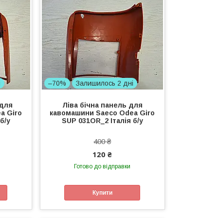
і
–70%
Залишилось 2 дні
 для
Ліва бічна панель для
a Giro
кавомашини Saeco Odea Giro
б/у
SUP 031OR_2 Італія б/у
400 ₴
120 ₴
Готово до відправки
Купити