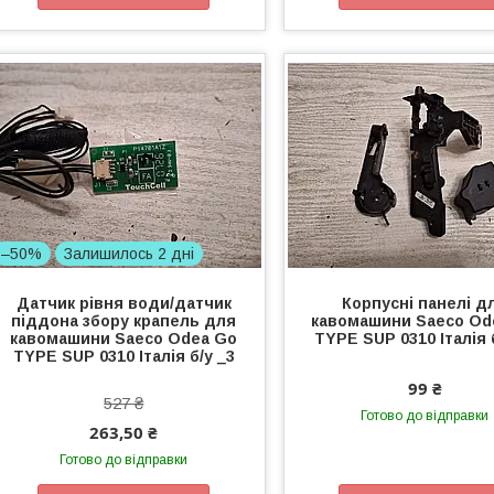
–50%
Залишилось 2 дні
Датчик рівня води/датчик
Корпусні панелі д
піддона збору крапель для
кавомашини Saeco Od
кавомашини Saeco Odea Go
TYPE SUP 0310 Італія 
TYPE SUP 0310 Італія б/у _3
99 ₴
527 ₴
Готово до відправки
263,50 ₴
Готово до відправки