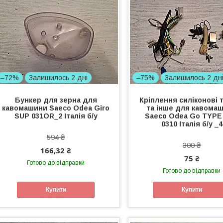
–72%
Залишилось 2 дні
–75%
Залишилось 2 дн
Бункер для зерна для
Кріплення силіконові 
кавомашини Saeco Odea Giro
та інше для кавома
SUP 031OR_2 Італія б/у
Saeco Odea Go TYPE
0310 Італія б/у _4
594 ₴
300 ₴
166,32 ₴
75 ₴
Готово до відправки
Готово до відправки
Купити
Купити