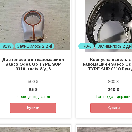
–81%
Залишилось 2 дні
–70%
Залишилось 2 дн
Диспенсер для кавомашини
Корпусна панель 
Saeco Odea Go TYPE SUP
кавомашини Saeco Od
0310 Італія б/у_6
TYPE SUP 0310 Руму
500 ₴
800 ₴
95 ₴
240 ₴
Готово до відправки
Готово до відправки
Купити
Купити