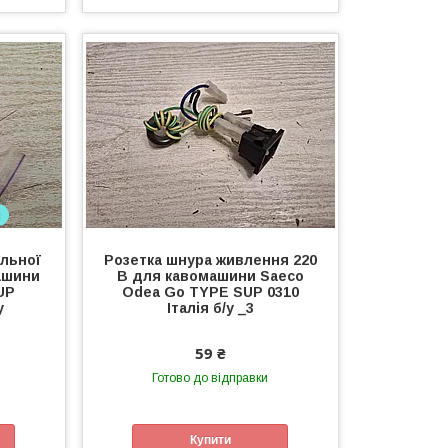
і
льної
Розетка шнура живлення 220
ашини
В для кавомашини Saeco
UP
Odea Go TYPE SUP 0310
у
Італія б/у _3
59 ₴
Готово до відправки
Купити