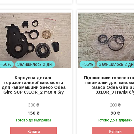
–50%
Залишилось 2 дні
–55%
Залишилось 2 дн
Корпусна деталь
Підшипники горизонта
горизонтальної кавомолки
кавомолки для кавом
для кавомашини Saeco Odea
Saeco Odea Giro S
Giro SUP 031OR_2 Італія б/у
031OR_3 Італія б/
300 ₴
200 ₴
150 ₴
90 ₴
Готово до відправки
Готово до відправки
Купити
Купити