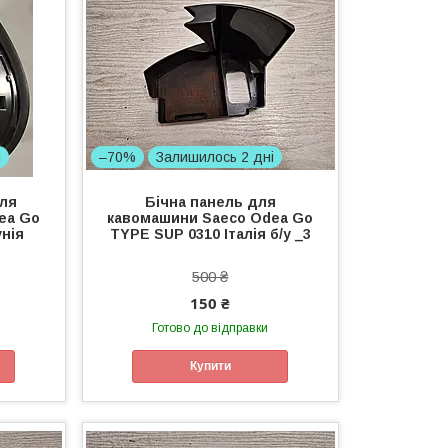
і
–70%
Залишилось 2 дні
для
Бічна панель для
ea Go
кавомашини Saeco Odea Go
нія
TYPE SUP 0310 Італія б/у _3
500 ₴
150 ₴
Готово до відправки
Купити