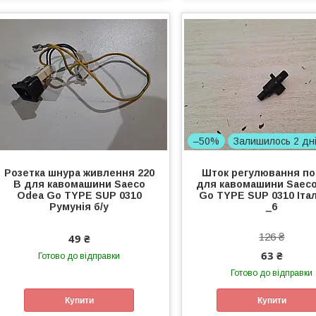
–50%
Залишилось 2 дн
Розетка шнура живлення 220
Шток регулювання п
В для кавомашини Saeco
для кавомашини Saec
Odea Go TYPE SUP 0310
Go TYPE SUP 0310 Італ
Румунія б/у
_6
126 ₴
49 ₴
63 ₴
Готово до відправки
Готово до відправки
Купити
Купити