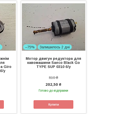
і
–75%
Залишилось 2 дні
ижнім
Мотор двигун редуктора для
для
кавомашини Saeco Black Go
a Giro
TYPE SUP 0310 б/у
б/у
810 ₴
202,50 ₴
Готово до відправки
Купити