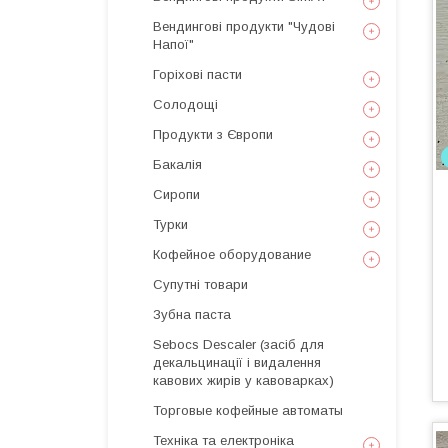
Вендингові продукти "Чудові
Напої"
Горіхові пасти
Солодощі
Продукти з Європи
Бакалія
Сиропи
Турки
Кофейное оборудование
Супутні товари
Зубна паста
Sebocs Descaler (засіб для
декальцинації і видалення
кавових жирів у кавоварках)
Торговые кофейные автоматы
Техніка та електроніка