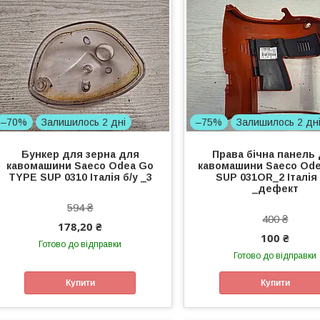
–70%
Залишилось 2 дні
–75%
Залишилось 2 дн
Бункер для зерна для
Права бічна панель
кавомашини Saeco Odea Go
кавомашини Saeco Ode
TYPE SUP 0310 Італія б/у _3
SUP 031OR_2 Італія 
_дефект
594 ₴
400 ₴
178,20 ₴
100 ₴
Готово до відправки
Готово до відправки
Купити
Купити