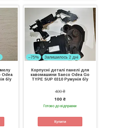
і
–75%
Залишилось 2 дні
омелу
Корпусні деталі панелі для
o Odea
кавомашини Saeco Odea Go
ія б/у
TYPE SUP 0310 Румунія б/у
400 ₴
100 ₴
Готово до відправки
Купити