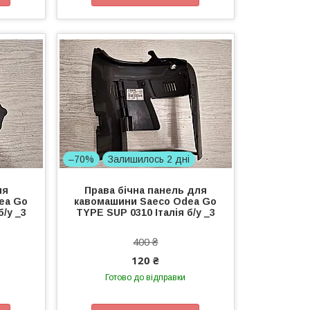
–70%
Залишилось 2 дні
ля
Права бічна панель для
ea Go
кавомашини Saeco Odea Go
б/у _3
TYPE SUP 0310 Італія б/у _3
400 ₴
120 ₴
Готово до відправки