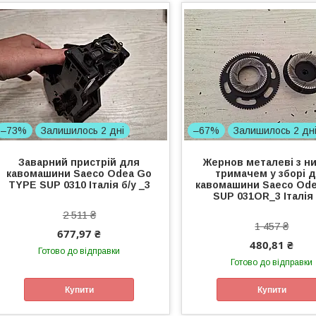
–73%
Залишилось 2 дні
–67%
Залишилось 2 дн
Заварний пристрій для
Жернов металеві з н
кавомашини Saeco Odea Go
тримачем у зборі 
TYPE SUP 0310 Італія б/у _3
кавомашини Saeco Ode
SUP 031OR_3 Італія 
2 511 ₴
1 457 ₴
677,97 ₴
480,81 ₴
Готово до відправки
Готово до відправки
Купити
Купити