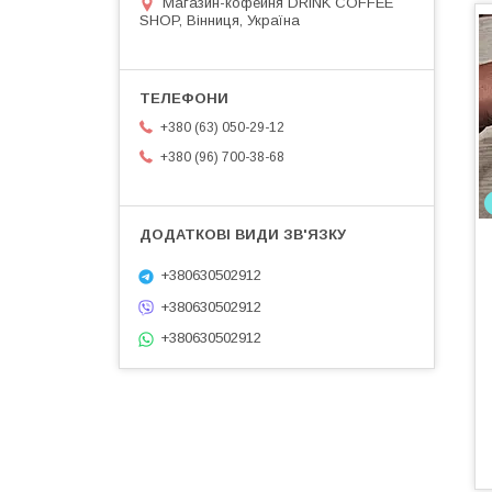
Магазин-кофейня DRINK COFFEE
SHOP, Вінниця, Україна
+380 (63) 050-29-12
+380 (96) 700-38-68
+380630502912
+380630502912
+380630502912