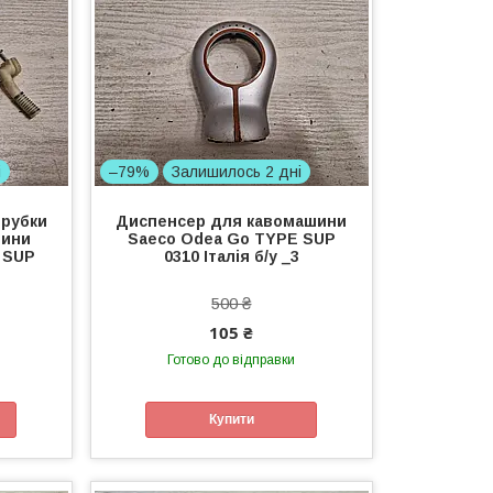
і
–79%
Залишилось 2 дні
трубки
Диспенсер для кавомашини
шини
Saeco Odea Go TYPE SUP
 SUP
0310 Італія б/у _3
500 ₴
105 ₴
Готово до відправки
Купити