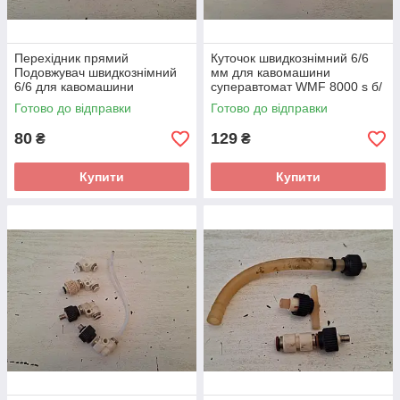
Перехідник прямий
Куточок швидкознімний 6/6
Подовжувач швидкознімний
мм для кавомашини
6/6 для кавомашини
суперавтомат WMF 8000 s б/
суперавтомат WMF 8000 s б/
у 3 шт.
Готово до відправки
Готово до відправки
у 2 шт.
80
129
₴
₴
Купити
Купити