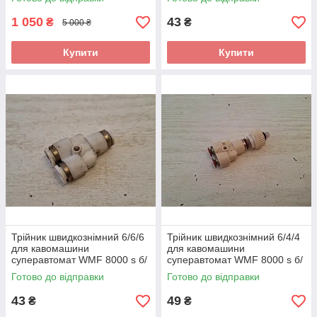
1 050
43
₴
₴
5 000 ₴
Купити
Купити
Трійник швидкознімний 6/6/6
Трійник швидкознімний 6/4/4
для кавомашини
для кавомашини
суперавтомат WMF 8000 s б/
суперавтомат WMF 8000 s б/
у 1 шт.
у 1 шт.
Готово до відправки
Готово до відправки
43
49
₴
₴