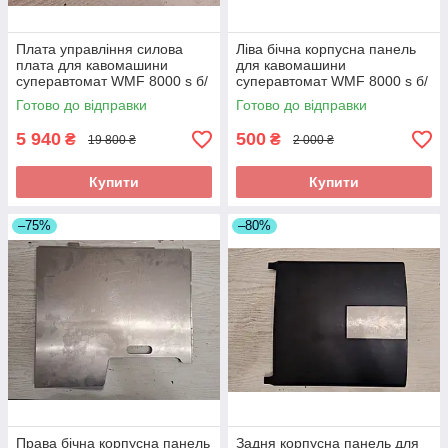
Плата управління силова
Ліва бічна корпусна панель
плата для кавомашини
для кавомашини
суперавтомат WMF 8000 s б/
суперавтомат WMF 8000 s б/
у 5.40.554.713
у
Готово до відправки
Готово до відправки
5 940
500
₴
₴
19 800 ₴
2 000 ₴
Купити
Купити
–75%
–80%
Права бічна корпусна панель
Задня корпусна панель для