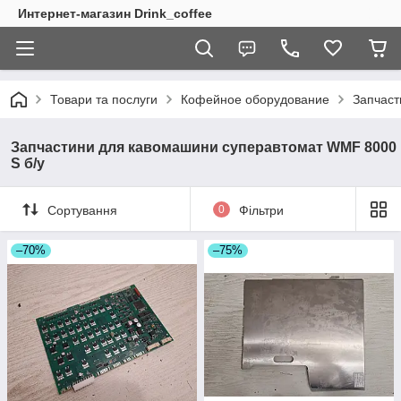
Интернет-магазин Drink_coffee
Товари та послуги
Кофейное оборудование
Запчаст
Запчастини для кавомашини суперавтомат WMF 8000
S б/у
Сортування
0
Фільтри
–70%
–75%