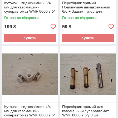
Куточок швидкознімний 6/4
Перехідник прямий
мм для кавомашини
Подовжувач швидкознімний
суперавтомат WMF 8000 s б/
6/6 + Зашим і упор для
у 4 шт.
кавомашини суперавтомат
Готово до відправки
Готово до відправки
WMF 8000 s б/у
199
59
₴
₴
Купити
Купити
Куточок швидкознімний 4/4
Перехідник прямий для
мм для кавомашини
кавомашини суперавтомат
суперавтомат WMF 8000 s б/
WMF 8000 s б/у 3 шт.