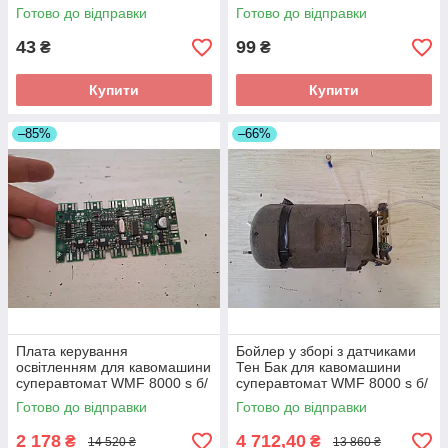
у 1 шт.
Готово до відправки
Готово до відправки
43
99
₴
₴
Купити
Купити
–85%
–66%
Плата керування
Бойлер у зборі з датчиками
освітленням для кавомашини
Тен Бак для кавомашини
суперавтомат WMF 8000 s б/
суперавтомат WMF 8000 s б/
у 33.2561.3000
у 560.0002.699
Готово до відправки
Готово до відправки
2 178
4 712,40
₴
₴
14 520 ₴
13 860 ₴