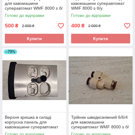
для кавомашини
кавомашини суперавтомат
суперавтомат WMF 8000 s б/
WMF 8000 s б/у
у
Готово до відправки
Готово до відправки
500
400
₴
₴
2 000 ₴
2 000 ₴
Купити
Купити
–79%
Верхня кришка в складі
Трійник швидкознімний 6/6/4
корпусна панель для
для кавомашини
кавомашини суперавтомат
суперавтомат WMF 8000 s б/
WMF 8000 s б/у
у 1 шт.
Готово до відправки
Готово до відправки