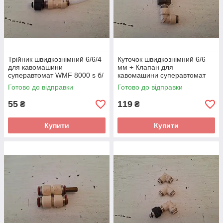
Трійник швидкознімний 6/6/4
Куточок швидкознімний 6/6
для кавомашини
мм + Клапан для
суперавтомат WMF 8000 s б/
кавомашини суперавтомат
у 1 шт.
WMF 8000 s б/у 1 шт.
Готово до відправки
Готово до відправки
55
119
₴
₴
Купити
Купити