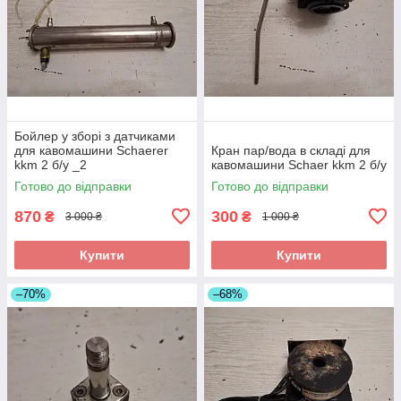
Бойлер у зборі з датчиками
для кавомашини Schaerer
Кран пар/вода в складі для
kkm 2 б/у _2
кавомашини Schaer kkm 2 б/у
Готово до відправки
Готово до відправки
870
300
₴
₴
3 000 ₴
1 000 ₴
Купити
Купити
–70%
–68%