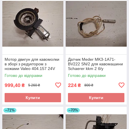
Мотор двигун для кавомолки
Датчик Meder MK3-1A71-
в зборі з редуктором з
BV222 SN/2 для кавомашини
ножами Valeo 404.157 24V
Schaerer kkm 2 б/у
кавомашини Schaerer kkm 2
Готово до відправки
Готово до відправки
б/у
999,40
224
₴
₴
5 260 ₴
800 ₴
Купити
Купити
–71%
–70%