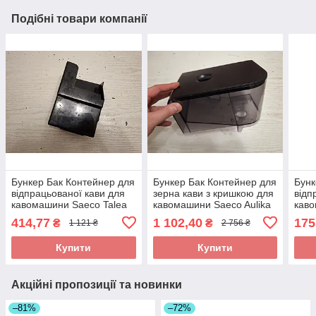
Подібні товари компанії
Бункер Бак Контейнер для
Бункер Бак Контейнер для
Бунк
відпрацьованої кави для
зерна кави з кришкою для
відп
кавомашини Saeco Talea
кавомашини Saeco Aulika
кав
Ring Plus_2 Type SUP
Top SUP040RB_3 б/у
ESAM
414,77
1 102,40
175
₴
₴
1 121 ₴
2 756 ₴
032BR_4 б/у
Cors
Купити
Купити
Акційні пропозиції та новинки
–81%
–72%