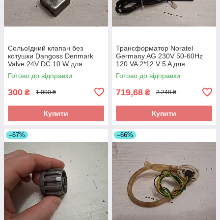
Сольоїдний клапан без
Трансформатор Noratel
котушки Dangoss Denmark
Germany AG 230V 50-60Hz
Valve 24V DC 10 W для
120 VA 2*12 V 5 A для
кавомашини Schaer kkm 2 б/у
кавомашини Schaer kkm 2 б/у
Готово до відправки
Готово до відправки
SL 0951/01
300
719,68
₴
₴
1 000 ₴
2 249 ₴
Купити
Купити
–67%
–66%