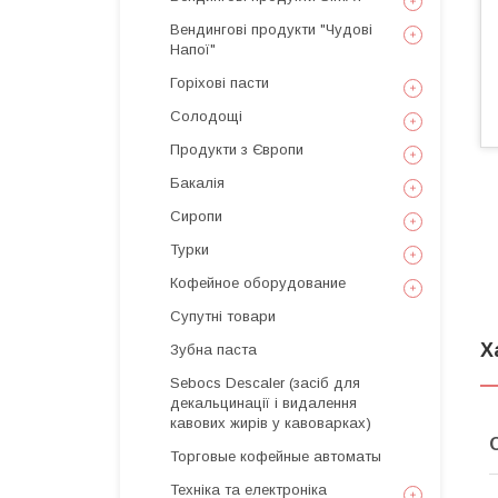
Вендингові продукти "Чудові
Напої"
Горіхові пасти
Солодощі
Продукти з Європи
Бакалія
Сиропи
Турки
Кофейное оборудование
Супутні товари
Х
Зубна паста
Sebocs Descaler (засіб для
декальцинації і видалення
кавових жирів у кавоварках)
Торговые кофейные автоматы
Техніка та електроніка