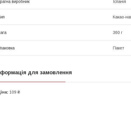
раїна виробник
Іспанія
ип
Какао-на
ага
360 г
паковка
Пакет
нформація для замовлення
іна:
109 ₴