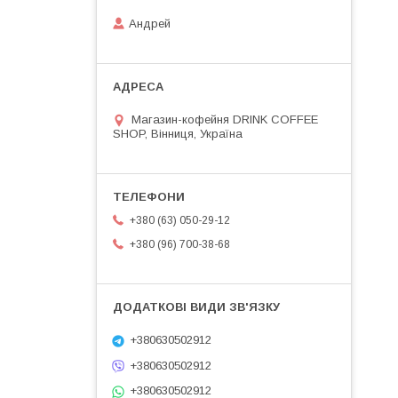
Андрей
Магазин-кофейня DRINK COFFEE
SHOP, Вінниця, Україна
+380 (63) 050-29-12
+380 (96) 700-38-68
+380630502912
+380630502912
+380630502912