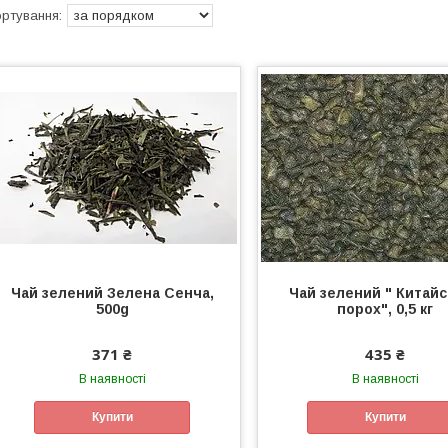
Чай зелений Зелена Сенча,
Чай зелений " Китай
500g
порох", 0,5 кг
371 ₴
435 ₴
В наявності
В наявності
Купити
Купити