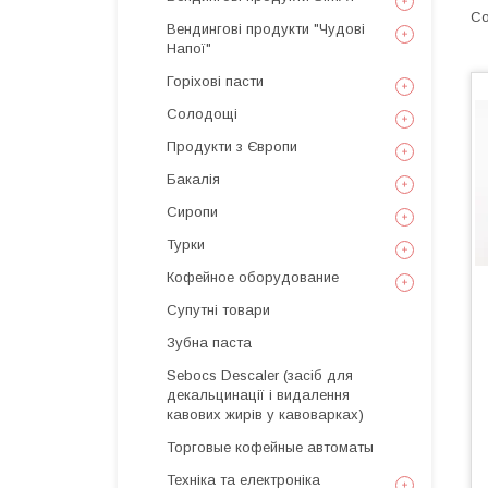
Вендингові продукти "Чудові
Напої"
Горіхові пасти
Солодощі
Продукти з Європи
Бакалія
Сиропи
Турки
Кофейное оборудование
Супутні товари
Зубна паста
Sebocs Descaler (засіб для
декальцинації і видалення
кавових жирів у кавоварках)
Торговые кофейные автоматы
Техніка та електроніка