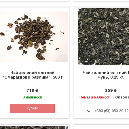
Чай зелений елітний
Чай зелений елітний 
"Смарагдове равлика", 500 г
Чунь, 0,25 кг.
719 ₴
359 ₴
В наявності
Немає в наявності
Оптом і
Купити
+380 (63) 050-29-12