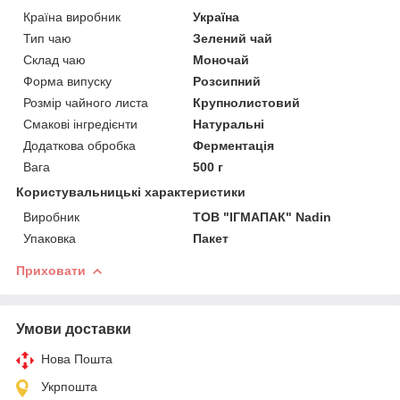
Країна виробник
Україна
Тип чаю
Зелений чай
Склад чаю
Моночай
Форма випуску
Розсипний
Розмір чайного листа
Крупнолистовий
Смакові інгредієнти
Натуральні
Додаткова обробка
Ферментація
Вага
500 г
Користувальницькі характеристики
Виробник
ТОВ "ІГМАПАК" Nadin
Упаковка
Пакет
Приховати
Умови доставки
Нова Пошта
Укрпошта