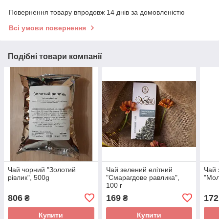
Повернення товару впродовж 14 днів за домовленістю
Всі умови повернення
Подібні товари компанії
Чай чорний "Золотий
Чай зелений елітний
Чай 
рівлик", 500g
"Смарагдове равлика",
"Мол
100 г
806
169
172
₴
₴
Купити
Купити