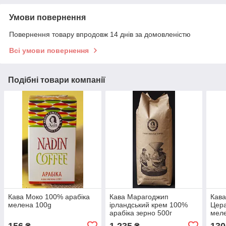
Умови повернення
Повернення товару впродовж 14 днів за домовленістю
Всі умови повернення
Подібні товари компанії
Кава Моко 100% арабіка
Кава Марагоджип
Кава
мелена 100g
ірландський крем 100%
Цер
арабіка зерно 500г
мел
156
1 235
130