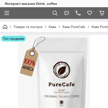
Интернет-магазин Drink_coffee
Товари та послуги
Кава
Кава PureCafe
Кава Pure
Топ продажів