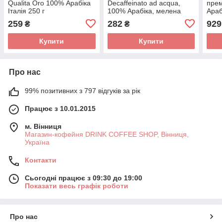
Qualita Oro 100% Арабіка
Decaffeinato ad acqua,
прем
Італія 250 г
100% Арабіка, мелена
Араб
250g
259
282
929
₴
₴
Купити
Купити
Про нас
99% позитивних з 797 відгуків за рік
Працює з 10.01.2015
м. Вінниця
Магазин-кофейня DRINK COFFEE SHOP, Вінниця,
Україна
Контакти
Сьогодні працює з 09:30 до 19:00
Показати весь графік роботи
Про нас