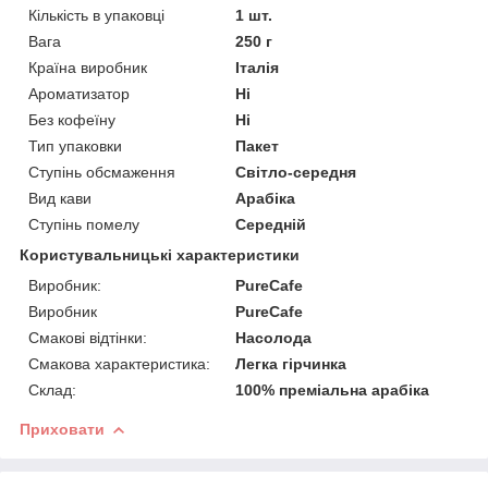
Кількість в упаковці
1 шт.
Вага
250 г
Країна виробник
Італія
Ароматизатор
Ні
Без кофеїну
Ні
Тип упаковки
Пакет
Ступінь обсмаження
Світло-середня
Вид кави
Арабіка
Ступінь помелу
Середній
Користувальницькі характеристики
Виробник:
PureCafe
Виробник
PureCafe
Смакові відтінки:
Насолода
Смакова характеристика:
Легка гірчинка
Склад:
100% преміальна арабіка
Приховати