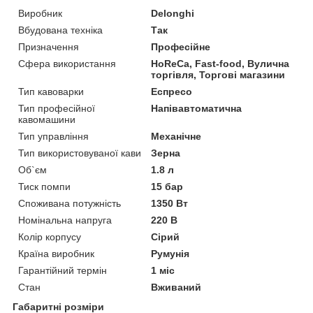
Виробник
Delonghi
Вбудована техніка
Так
Призначення
Професійне
Сфера використання
HoReCa, Fast-food, Вулична
торгівля, Торгові магазини
Тип кавоварки
Еспресо
Тип професійної
Напівавтоматична
кавомашини
Тип управління
Механічне
Тип використовуваної кави
Зерна
Об`єм
1.8 л
Тиск помпи
15 бар
Споживана потужність
1350 Вт
Номінальна напруга
220 В
Колір корпусу
Сірий
Країна виробник
Румунія
Гарантійний термін
1 міс
Стан
Вживаний
Габаритні розміри