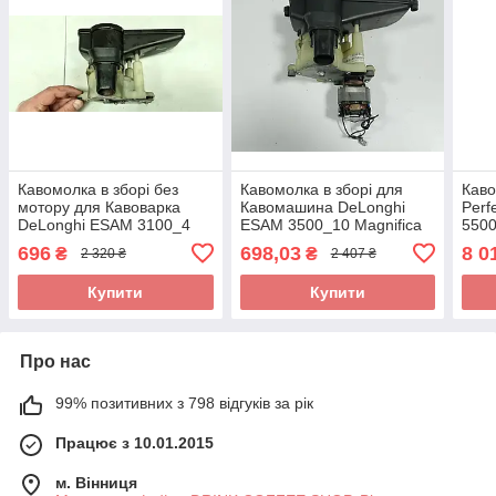
Кавомолка в зборі без
Кавомолка в зборі для
Каво
мотору для Кавоварка
Кавомашина DeLonghi
Perf
DeLonghi ESAM 3100_4
ESAM 3500_10 Magnifica
5500
SB б/у
Automatic Cappuccino б/у
моло
696
698,03
8 0
₴
₴
2 320 ₴
2 407 ₴
Купити
Купити
Про нас
99% позитивних з 798 відгуків за рік
Працює з 10.01.2015
м. Вінниця