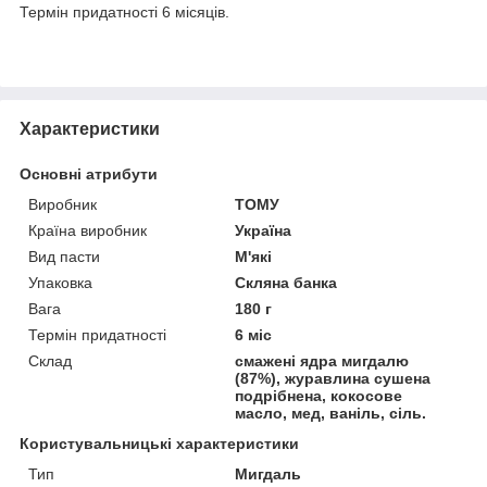
Термін придатності 6 місяців.
Характеристики
Основні атрибути
Виробник
ТОМУ
Країна виробник
Україна
Вид пасти
М'які
Упаковка
Скляна банка
Вага
180 г
Термін придатності
6 міс
Склад
смажені ядра мигдалю
(87%), журавлина сушена
подрібнена, кокосове
масло, мед, ваніль, сіль.
Користувальницькі характеристики
Тип
Мигдаль