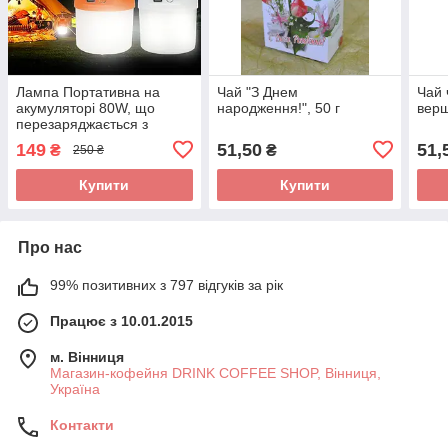
Лампа Портативна на
Чай "З Днем
Чай 
акумуляторі 80W, що
народження!", 50 г
верш
перезаряджається з
гачком для кріплення
149
51,50
51,
₴
₴
250 ₴
Купити
Купити
Про нас
99% позитивних з 797 відгуків за рік
Працює з 10.01.2015
м. Вінниця
Магазин-кофейня DRINK COFFEE SHOP, Вінниця,
Україна
Контакти