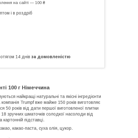
лення на сайті — 100 ₴
птом і в роздріб
ротягом 14 днів
за домовленістю
ті 100 г Німеччина
уються найкращі натуральні та якісні інгредієнти
 компанія Trumpf вже майже 150 років виготовляє
ся 50 років від дати першої виготовленої плитки
я 18 зручних шматочків солодкої насолоди від
а картонній підставці.
као, какао-паста, суха олія, цукор.