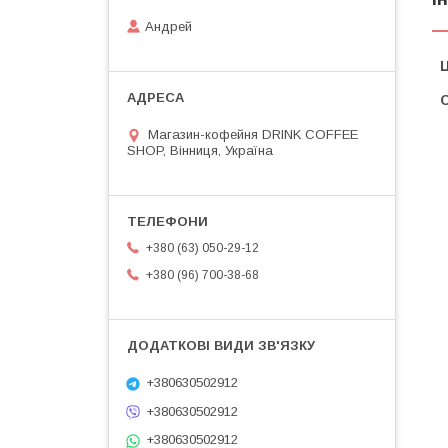
Андрей
Ц
С
Магазин-кофейня DRINK COFFEE
SHOP, Вінниця, Україна
+380 (63) 050-29-12
+380 (96) 700-38-68
+380630502912
+380630502912
+380630502912