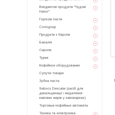
Вендингові продукти "Чудові
Напої"
Горіхові пасти
Солодощі
Продукти з Європи
Бакалія
Сиропи
Турки
Кофейное оборудование
Супутні товари
Зубна паста
Sebocs Descaler (засіб для
декальцинації і видалення
кавових жирів у кавоварках)
Торговые кофейные автоматы
Техніка та електроніка