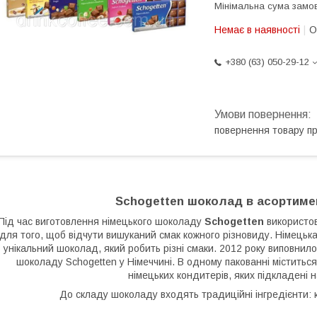
Мінімальна сума замов
Немає в наявності
О
+380 (63) 050-29-12
повернення товару п
Schogetten шоколад в асортимен
Під час виготовлення німецького шоколаду
Schogetten
використов
для того, щоб відчути вишуканий смак кожного різновиду. Німецька
унікальний шоколад, який робить різні смаки. 2012 року виповнило
шоколаду Schogetten у Німеччині. В одному пакованні міститьс
німецьких кондитерів, яких підкладені н
До складу шоколаду входять традиційні інгредієнти: ка