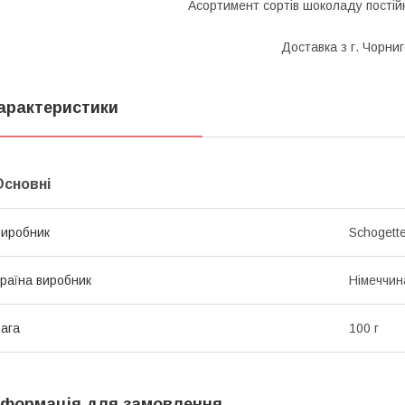
Асортимент сортів шоколаду постій
Доставка з г. Чорниг
арактеристики
Основні
иробник
Schogett
раїна виробник
Німеччин
ага
100 г
нформація для замовлення