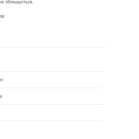
но збільшується.
ов
en
а