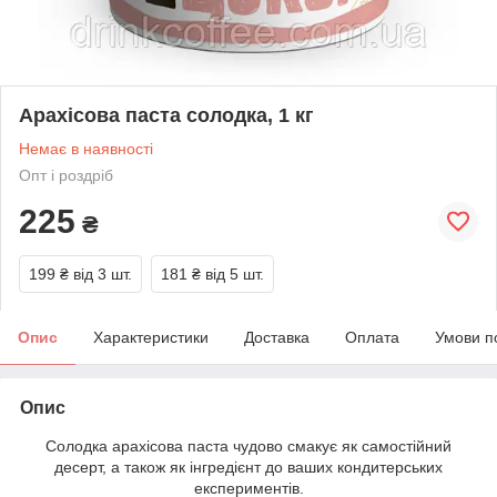
Арахісова паста солодка, 1 кг
Немає в наявності
Опт і роздріб
225
₴
199 ₴
від 3 шт.
181 ₴
від 5 шт.
Опис
Характеристики
Доставка
Оплата
Умови п
Опис
Солодка арахісова паста чудово смакує як самостійний
десерт, а також як інгредієнт до ваших кондитерських
експериментів.