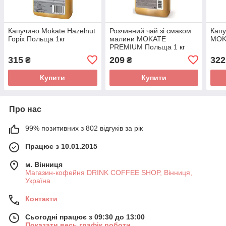
Капучино Mokate Hazelnut
Розчинний чай зі смаком
Капу
Горіх Польща 1кг
малини MOKATE
MOK
PREMIUM Польща 1 кг
315
209
322
₴
₴
Купити
Купити
Про нас
99% позитивних з 802 відгуків за рік
Працює з 10.01.2015
м. Вінниця
Магазин-кофейня DRINK COFFEE SHOP, Вінниця,
Україна
Контакти
Сьогодні працює з 09:30 до 13:00
Показати весь графік роботи