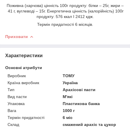
Поживна (харчова) цінність 100г продукту: білки – 25г, жири –
41 г, вуглеводі – 15г. Енергетична цінність (калорійність) 100г
продукту: 576 ккал I 2412 кдж.
Термін придатності 6 місяців.
Приховати
Характеристики
Основні атрибути
Виробник
ТОМУ
Країна виробник
Україна
Тип
Арахісові пасти
Вид пасти
М'які
Упаковка
Пластикова банка
Вага
1000 г
Термін придатності
6 міс
Склад
смажений арахіс та цукор