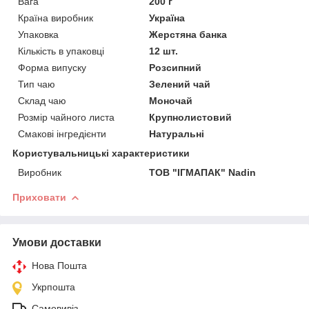
Вага
200 г
Країна виробник
Україна
Упаковка
Жерстяна банка
Кількість в упаковці
12 шт.
Форма випуску
Розсипний
Тип чаю
Зелений чай
Склад чаю
Моночай
Розмір чайного листа
Крупнолистовий
Смакові інгредієнти
Натуральні
Користувальницькі характеристики
Виробник
ТОВ "ІГМАПАК" Nadin
Приховати
Умови доставки
Нова Пошта
Укрпошта
Самовивіз