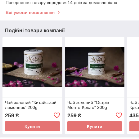
Повернення товару впродовж 14 днів за домовленістю
Всі умови повернення
Подібні товари компанії
Чай зелений "Китайський
Чай зелений "Острів
Чай 
лимонник" 200g
Монте-Крісто" 200g
Кріс
259
259
435
₴
₴
Купити
Купити