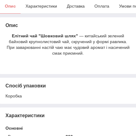
Опис
Характеристики
Доставка
Оплата
Умови п
Опис
Елітний чай "Шовковий шлях"
— китайський зелений
байховий крупнолистовий чай, скручений у формі равлика.
При заварюванні настій чаю має чудовий аромат і насичений
смак приємний.
Спосіб упаковки
Коробка
Характеристики
Основні