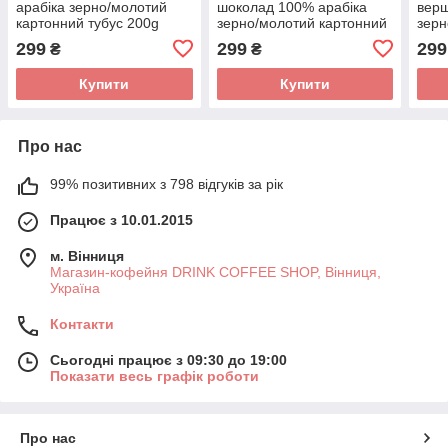
арабіка зерно/молотий
шоколад 100% арабіка
верш
картонний тубус 200g
зерно/молотий картонний
зерн
тубус 200g
тубу
299
299
299
₴
₴
Купити
Купити
Про нас
99% позитивних з 798 відгуків за рік
Працює з 10.01.2015
м. Вінниця
Магазин-кофейня DRINK COFFEE SHOP, Вінниця,
Україна
Контакти
Сьогодні працює з 09:30 до 19:00
Показати весь графік роботи
Про нас