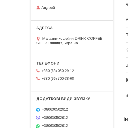
Б
Андрей
А
Т
Магазин-кофейня DRINK COFFEE
SHOP, Вінниця, Україна
К
В
+380 (63) 050-29-12
+380 (96) 700-38-68
В
+380630502912
+380630502912
І
+380630502912