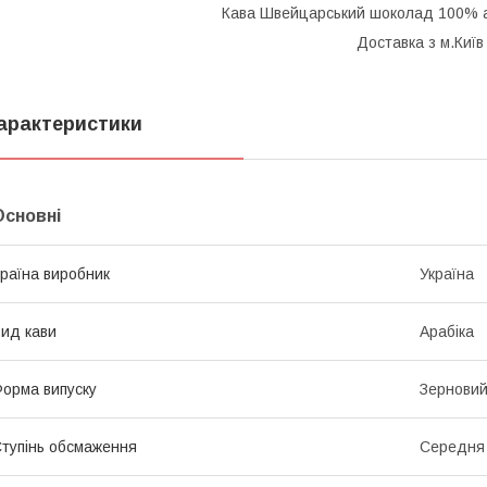
Кава Швейцарський шоколад 100% а
Доставка з м.Київ
арактеристики
Основні
раїна виробник
Україна
ид кави
Арабіка
орма випуску
Зернови
тупінь обсмаження
Середня