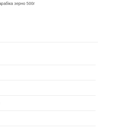
рабіка зерно 500г
й