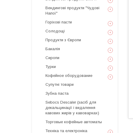
Вендингові продукти "Чудові
Напої"
Горіхові пасти
Солодощі
Продукти з Європи
Бакалія
Сиропи
Турки
Кофейное оборудование
Супутні товари
Зубна паста
Sebocs Descaler (засіб для
декальцинації і видалення
кавових жирів у кавоварках)
Торговые кофейные автоматы
Техніка та електроніка