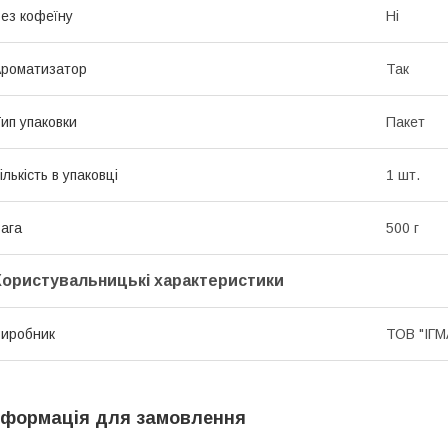
ез кофеїну
Ні
роматизатор
Так
ип упаковки
Пакет
ількість в упаковці
1 шт.
ага
500 г
Користувальницькі характеристики
иробник
ТОВ "ІГМ
нформація для замовлення