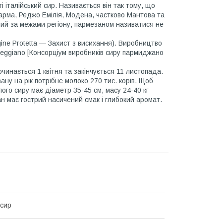
 італійський сир. Називається він так тому, що
 Парма, Реджо Емілія, Модена, частково Мантова та
ний за межами регіону, пармезаном називатися не
ine Protetta — Захист з висихання). Виробництво
Reggiano [Консорціум виробників сиру пармиджано
инається 1 квітня та закінчується 11 листопада.
ну на рік потрібне молоко 270 тис. корів. Щоб
лого сиру має діаметр 35-45 см, масу 24-40 кг
н має гострий насичений смак і глибокий аромат.
сир