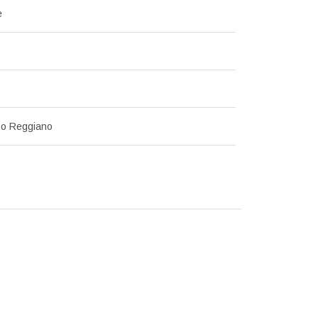
е
no Reggiano