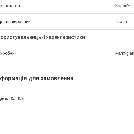
ип молока
Коров'яч
раїна виробник
Італія
Користувальницькі характеристики
иробник
Parmigia
нформація для замовлення
іна:
355 ₴/кг