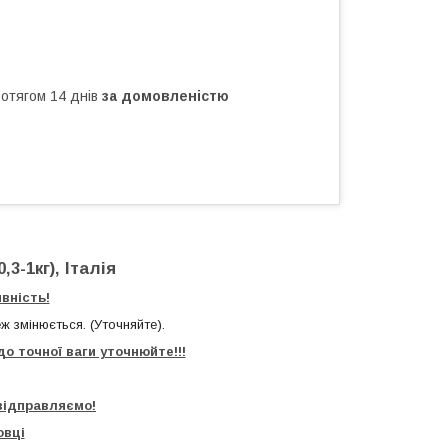
ротягом 14 днів
за домовленістю
,3-1кг), Італія
вність!
теж змінюється. (Уточняйте).
о точної ваги уточнюйте!!!
відправляємо!
овці