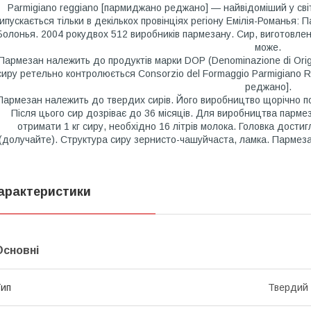
Parmigiano reggiano [пармиджано реджано] — найвідоміший у світі
ипускається тільки в декількох провінціях регіону Емілія-Романья:
Болонья. 2004 рокудвох 512 виробників пармезану. Сир, виготовле
може.
Пармезан належить до продуктів марки DOP (Denominazione di Orig
сиру ретельно контролюється Consorzio del Formaggio Parmigiano 
реджано].
Пармезан належить до твердих сирів. Його виробництво щорічно поч
Після цього сир дозріває до 36 місяців. Для виробництва пармеза
отримати 1 кг сиру, необхідно 16 літрів молока. Головка достиг
(долучайте). Структура сиру зернисто-чашуйчаста, ламка. Пармеза
арактеристики
Основні
ип
Твердий 