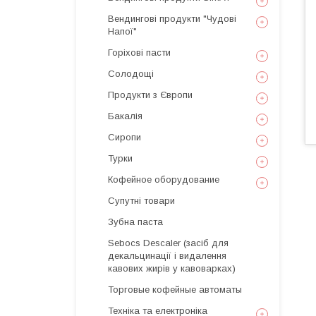
Вендингові продукти "Чудові
Напої"
Горіхові пасти
Солодощі
Продукти з Європи
Бакалія
Сиропи
Турки
Кофейное оборудование
Супутні товари
Зубна паста
Sebocs Descaler (засіб для
декальцинації і видалення
кавових жирів у кавоварках)
Торговые кофейные автоматы
Техніка та електроніка