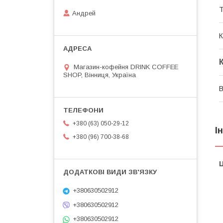
Т
Андрей
К
Магазин-кофейня DRINK COFFEE
SHOP, Вінниця, Україна
В
+380 (63) 050-29-12
І
+380 (96) 700-38-68
Ц
+380630502912
+380630502912
+380630502912