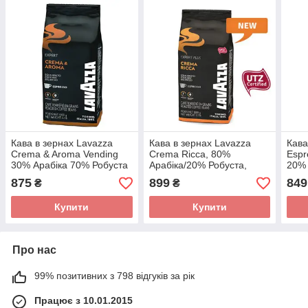
Кава в зернах Lavazza
Кава в зернах Lavazza
Кава
Crema & Aroma Vending
Crema Ricca, 80%
Espr
30% Арабіка 70% Робуста
Арабіка/20% Робуста,
20% 
Італія 1 кг
Італія, 1 кг
Італі
875
899
849
₴
₴
Купити
Купити
Про нас
99% позитивних з 798 відгуків за рік
Працює з 10.01.2015