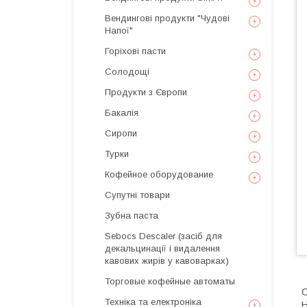
Вендингові продукти "Чудові
Напої"
Горіхові пасти
Солодощі
Продукти з Європи
Бакалія
Сиропи
Турки
Кофейное оборудование
Супутні товари
Зубна паста
Sebocs Descaler (засіб для
декальцинації і видалення
кавових жирів у кавоварках)
Торговые кофейные автоматы
О
Техніка та електроніка
Н