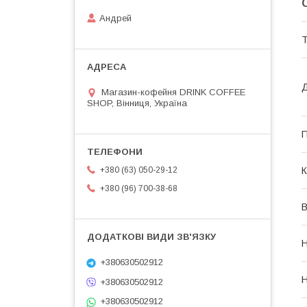
Андрей
Т
Д
Магазин-кофейня DRINK COFFEE
SHOP, Вінниця, Україна
П
К
+380 (63) 050-29-12
+380 (96) 700-38-68
В
Н
+380630502912
Н
+380630502912
+380630502912