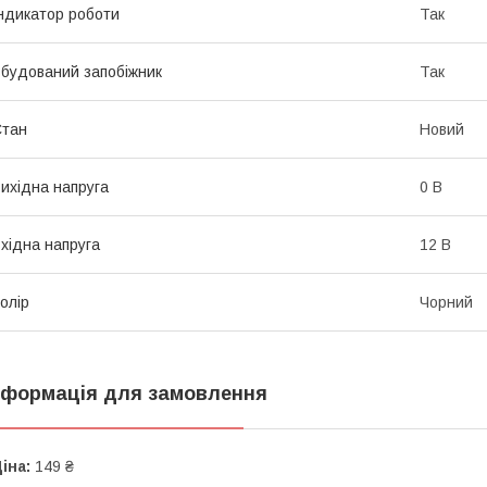
ндикатор роботи
Так
будований запобіжник
Так
Стан
Новий
ихідна напруга
0 В
хідна напруга
12 В
олір
Чорний
нформація для замовлення
іна:
149 ₴