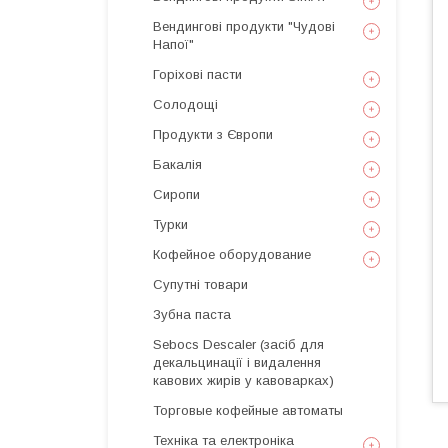
Вендингові продукти "Чудові
Напої"
Горіхові пасти
Солодощі
Продукти з Європи
Бакалія
Сиропи
Турки
Кофейное оборудование
Супутні товари
Зубна паста
Sebocs Descaler (засіб для
декальцинації і видалення
кавових жирів у кавоварках)
Торговые кофейные автоматы
Техніка та електроніка