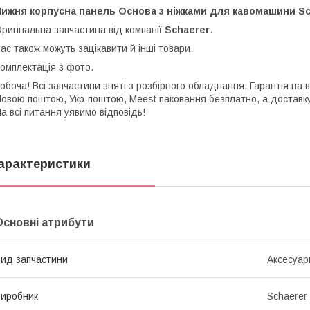
ижня корпусна панель Основа з ніжками для кавомашини Sch
ригінальна запчастина від компанії
Schaerer
.
ас також можуть зацікавити й інші товари.
омплектація з фото.
обоча! Всі запчастини зняті з розбірного обладнання, Гарантія на
овою поштою, Укр-поштою, Meest паковання безплатно, а доставку 
а всі питання уявимо відповідь!
арактеристики
Основні атрибути
ид запчастини
Аксесуар
иробник
Schaerer