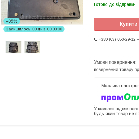
Готово до відправки
–85%
Купити
Залишилось
0
0
днів
0
0
0
0
0
0
+380 (63) 050-29-12
повернення товару п
У компанії підключені
будь-який товар не п