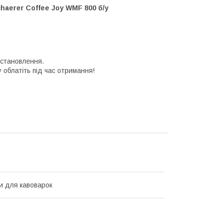
aerer Coffee Joy WMF 800 б/у
 встановлення.
облатіть під час отримання!
и для кавоварок