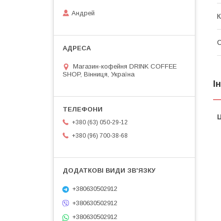
Андрей
К
Магазин-кофейня DRINK COFFEE
SHOP, Вінниця, Україна
І
Ц
+380 (63) 050-29-12
+380 (96) 700-38-68
+380630502912
+380630502912
+380630502912