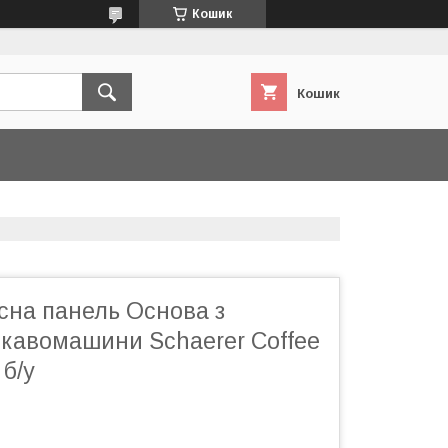
Кошик
Кошик
сна панель Основа з
 кавомашини Schaerer Coffee
б/у