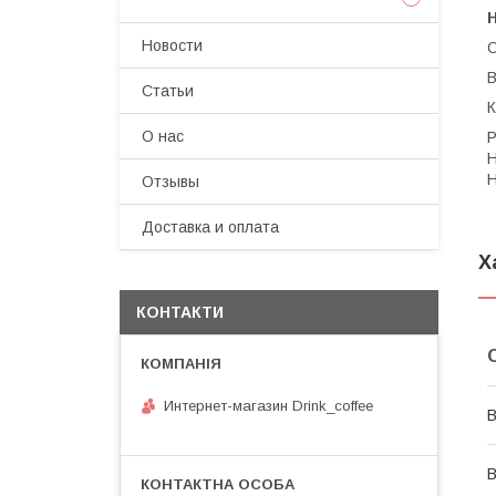
Н
Новости
О
В
Статьи
К
О нас
Р
Н
Н
Отзывы
Доставка и оплата
Х
КОНТАКТИ
Интернет-магазин Drink_coffee
В
В