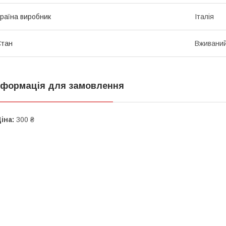
раїна виробник
Італія
Стан
Вживани
нформація для замовлення
іна:
300 ₴