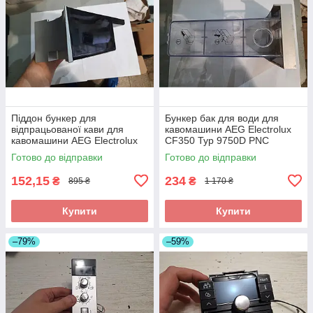
Піддон бункер для
Бункер бак для води для
відпрацьованої кави для
кавомашини AEG Electrolux
кавомашини AEG Electrolux
CF350 Typ 9750D PNC
CF350 Typ 9750D PNC
950074018 б/у
Готово до відправки
Готово до відправки
950074018 б/у
152,15
234
₴
₴
895 ₴
1 170 ₴
Купити
Купити
–79%
–59%