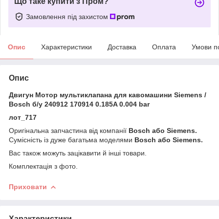
Що таке купити з Пром?
Замовлення під захистом
Опис
Характеристики
Доставка
Оплата
Умови п
Опис
Двигун Мотор мультиклапана для кавомашини Siemens /
Bosch б/у 240912 170914 0.185A 0.004 bar
лот_717
Оригінальна запчастина від компанії
Bosch або Siemens.
Сумісність із дуже багатьма моделями
Bosch або Siemens.
Вас також можуть зацікавити й інші товари.
Комплектація з фото.
Приховати
Характеристики