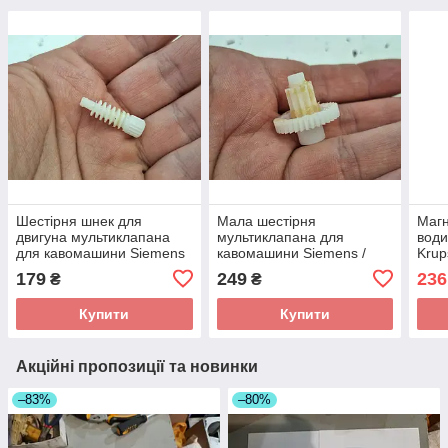
Шестірня шнек для
Мала шестірня
Магн
двигуна мультиклапана
мультиклапана для
води
для кавомашини Siemens
кавомашини Siemens /
Krup
/ Bosch б/у 240912 170914
Bosch б/у 240912 170914
0A1
179
249
236
₴
₴
0.185A 0.004 bar
0.185A 0.004 bar
Купити
Купити
Акційні пропозиції та новинки
–83%
–80%