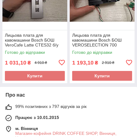
Лицьова плата для
Лицьова плата для
кавомашини Bosch БОШ
кавомашини Bosch БОШ
VeroCafe Latte CTES32 б/у
VEROSELECTION 700
9000861165 454058431 EVA
TES80751DE/08 б/у
Готово до відправки
Готово до відправки
TK4 DY Bosch
9000927000
1 031,10
1 193,10
₴
₴
4 910 ₴
2 910 ₴
Купити
Купити
Про нас
99% позитивних з 797 відгуків за рік
Працює з 10.01.2015
м. Вінниця
Магазин-кофейня DRINK COFFEE SHOP, Вінниця,