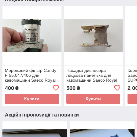
Мережевий фільтр Candy
Насадка диспесера
Корп
F 55.047/406 для
лицьова панелька для
Saec
кавомашини Saeco Royal
кавомашини Saeco Royal
SUP0
Digital_4 SUP015 б/у
Digital_4 SUP015 б/у
Ціли
400
500
2 0
₴
₴
Купити
Купити
Акційні пропозиції та новинки