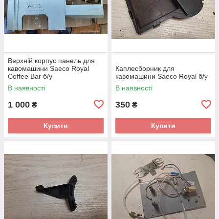
Верхній корпус панель для
кавомашини Saeco Royal
Каплесборник для
Coffee Bar б/у
кавомашини Saeco Royal б/у
В наявності
В наявності
1 000
350
₴
₴
Купити
Купити