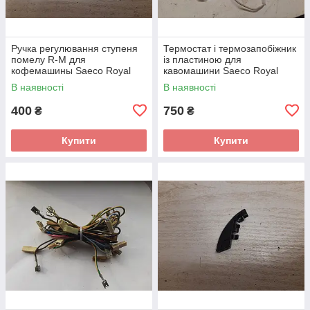
Ручка регулювання ступеня
Термостат і термозапобіжник
помелу R-M для
із пластиною для
кофемашины Saeco Royal
кавомашини Saeco Royal
Coffee Bar Type SUP 016E R.I
Coffee Bar Type SUP 016E R.I
В наявності
В наявності
б/у
б/у
400
750
₴
₴
Купити
Купити