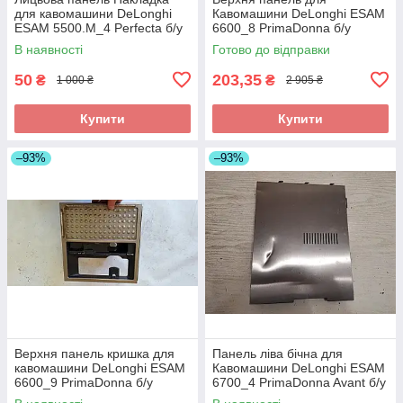
для кавомашини DeLonghi
Кавомашини DeLonghi ESAM
ESAM 5500.M_4 Perfecta б/у
6600_8 PrimaDonna б/у
_дефект
В наявності
Готово до відправки
50
203,35
₴
₴
1 000 ₴
2 905 ₴
Купити
Купити
–93%
–93%
Верхня панель кришка для
Панель ліва бічна для
кавомашини DeLonghi ESAM
Кавомашини DeLonghi ESAM
6600_9 PrimaDonna б/у
6700_4 PrimaDonna Avant б/у
_дефект