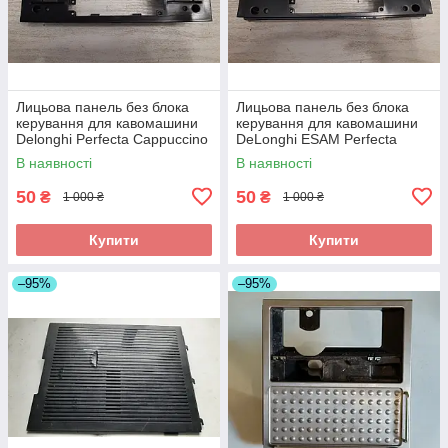
Лицьова панель без блока
Лицьова панель без блока
керування для кавомашини
керування для кавомашини
Delonghi Perfecta Cappuccino
DeLonghi ESAM Perfecta
ESAM 5556.B б/у_дефект
5500.Т_3 б/у _дефект
В наявності
В наявності
50
50
₴
₴
1 000 ₴
1 000 ₴
Купити
Купити
–95%
–95%