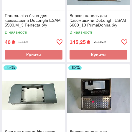
Панель ліва бічна для
Верхня панель для
кавомашини DeLonghi ESAM
Кавомашини DeLonghi ESAM
5500.M_3 Perfecta б/у
6600_10 PrimaDonna б/у
_дефект
_дефект
В наявності
В наявності
40
145,25
₴
₴
800 ₴
2 905 ₴
Купити
Купити
–95%
–93%
Лицьова панель Накладка
Верхня панель для