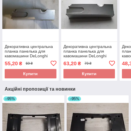
Декоративна центральна
Декоративна центральна
Деко
планка панелька для
планка панелька для
план
кавомашини DeLonghi
кавомашини DeLonghi
кав
EAM 4200_6 Magnifica б/у
EAM 4200_7 Magnifica б/у
EAM 
55,20
63,20
48,
₴
₴
69 ₴
79 ₴
у
Купити
Купити
Акційні пропозиції та новинки
–95%
–95%