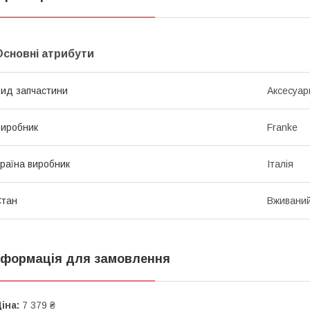
Основні атрибути
ид запчастини
Аксесуар
иробник
Franke
раїна виробник
Італія
Стан
Вживани
нформація для замовлення
іна:
7 379 ₴