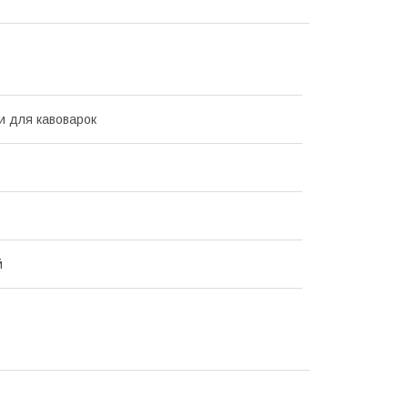
и для кавоварок
й