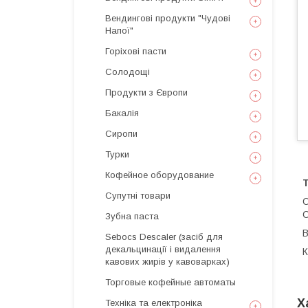
Вендингові продукти "Чудові
Напої"
Горіхові пасти
Солодощі
Продукти з Європи
Бакалія
Сиропи
Турки
Кофейное оборудование
Т
Супутні товари
О
С
Зубна паста
В
Sebocs Descaler (засіб для
декальцинації і видалення
К
кавових жирів у кавоварках)
Торговые кофейные автоматы
Х
Техніка та електроніка