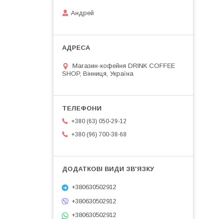
Андрей
Магазин-кофейня DRINK COFFEE
SHOP, Вінниця, Україна
+380 (63) 050-29-12
+380 (96) 700-38-68
+380630502912
+380630502912
+380630502912