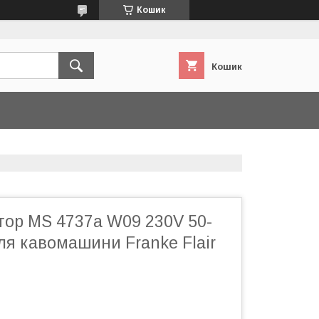
Кошик
Кошик
ор MS 4737a W09 230V 50-
ля кавомашини Franke Flair