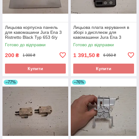
Лицьова корпусна панель
Лицьова плата керування в
для кавомашини Jura Ena 3
зборі з дисплеєм для
Ristretto Black Typ 653 б/у
кавомашини Jura Ena 3
Ristretto Black Typ 653 б/у
Готово до відправки
Готово до відправки
200
1 391,50
₴
₴
1 000 ₴
6 050 ₴
Купити
Купити
–77%
–76%