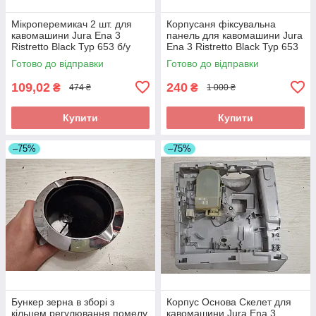
Мікроперемикач 2 шт. для
Корпусаня фіксувальна
кавомашини Jura Ena 3
панель для кавомашини Jura
Ristretto Black Typ 653 б/у
Ena 3 Ristretto Black Typ 653
б/у
Готово до відправки
Готово до відправки
109,02
240
₴
₴
474 ₴
1 000 ₴
Купити
Купити
–75%
–75%
Бункер зерна в зборі з
Корпус Основа Скелет для
кільцем регулювання помелу
кавомашини Jura Ena 3