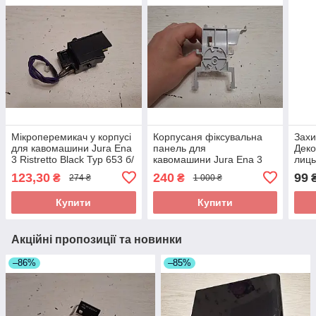
Мікроперемикач у корпусі
Корпусаня фіксувальна
Захи
для кавомашини Jura Ena
панель для
Деко
3 Ristretto Black Typ 653 б/
кавомашини Jura Ena 3
лиць
у
Ristretto Black Typ 653 б/у
каво
123,30
240
99
₴
₴
274 ₴
1 000 ₴
Rist
Купити
Купити
Акційні пропозиції та новинки
–86%
–85%