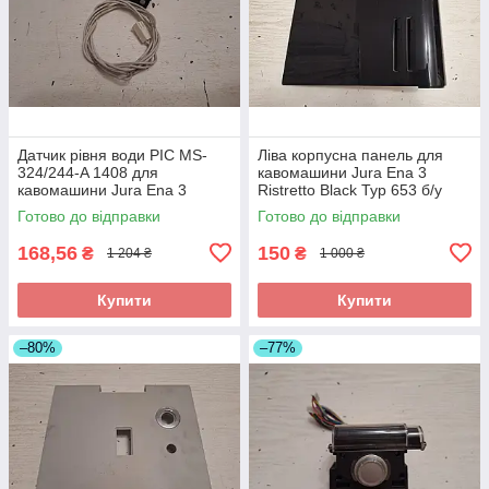
Датчик рівня води PIC MS-
Ліва корпусна панель для
324/244-A 1408 для
кавомашини Jura Ena 3
кавомашини Jura Ena 3
Ristretto Black Typ 653 б/у
Ristretto Black Typ 653 б/у
Готово до відправки
Готово до відправки
168,56
150
₴
₴
1 204 ₴
1 000 ₴
Купити
Купити
–80%
–77%