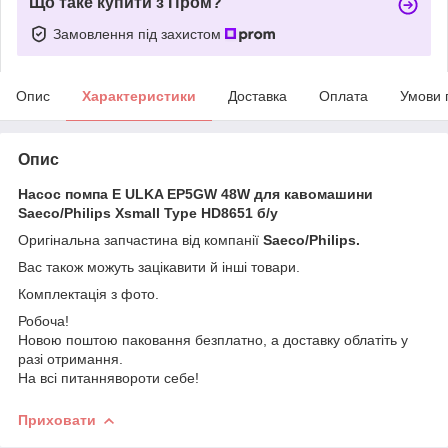
Що таке купити з Пром?
Замовлення під захистом
Опис
Характеристики
Доставка
Оплата
Умови 
Опис
Насос помпа E ULKA EP5GW 48W для кавомашини
Saeco/Philips Xsmall Type HD8651 б/у
Оригінальна запчастина від компанії
Saeco/Philips.
Вас також можуть зацікавити й інші товари.
Комплектація з фото.
Робоча!
Новою поштою паковання безплатно, а доставку облатіть у
разі отримання.
На всі питаннявороти себе!
Приховати