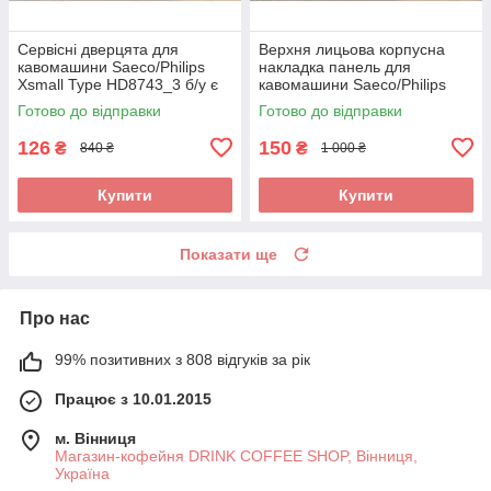
Сервісні дверцята для
Верхня лицьова корпусна
кавомашини Saeco/Philips
накладка панель для
Xsmall Type HD8743_3 б/у є
кавомашини Saeco/Philips
царапини та зламаний
Xsmall Type HD8743_3 б/у
Готово до відправки
Готово до відправки
язичок
126
150
₴
₴
840 ₴
1 000 ₴
Купити
Купити
Показати ще
Про нас
99% позитивних з 808 відгуків за рік
Працює з 10.01.2015
м. Вінниця
Магазин-кофейня DRINK COFFEE SHOP, Вінниця,
Україна