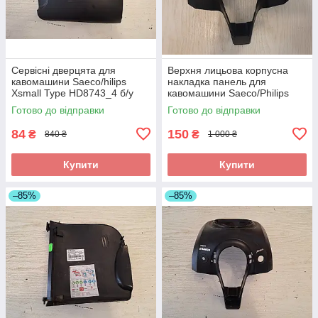
Сервісні дверцята для
Верхня лицьова корпусна
кавомашини Saeco/hilips
накладка панель для
Xsmall Type HD8743_4 б/у
кавомашини Saeco/Philips
Відломан замок
Xsmall Type HD8743
Готово до відправки
Готово до відправки
84
150
₴
₴
840 ₴
1 000 ₴
Купити
Купити
–85%
–85%