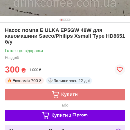
Насос помпа E ULKA EP5GW 48W для
кавомашини Saeco/Philips Xsmall Type HD8651
б/у
Готово до відправки
Роздріб
300
₴
1 000 ₴
Економія
700 ₴
Залишилось
22 дні
Купити
або
Купити з