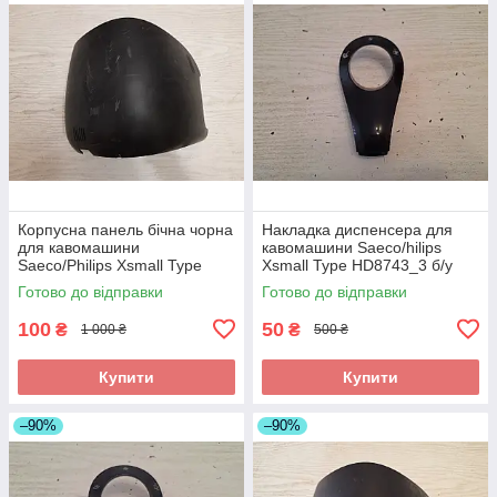
Корпусна панель бічна чорна
Накладка диспенсера для
для кавомашини
кавомашини Saeco/hilips
Saeco/Philips Xsmall Type
Xsmall Type HD8743_3 б/у
HD8743_2
дефект
Готово до відправки
Готово до відправки
100
50
₴
₴
1 000 ₴
500 ₴
Купити
Купити
–90%
–90%