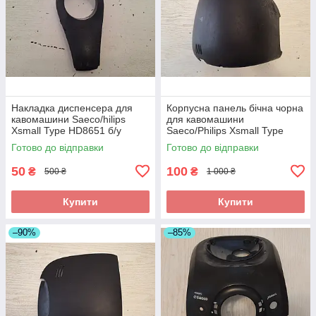
Накладка диспенсера для
Корпусна панель бічна чорна
кавомашини Saeco/hilips
для кавомашини
Xsmall Type HD8651 б/у
Saeco/Philips Xsmall Type
_дефект
HD8743_4 б/у
Готово до відправки
Готово до відправки
50
100
₴
₴
500 ₴
1 000 ₴
Купити
Купити
–90%
–85%