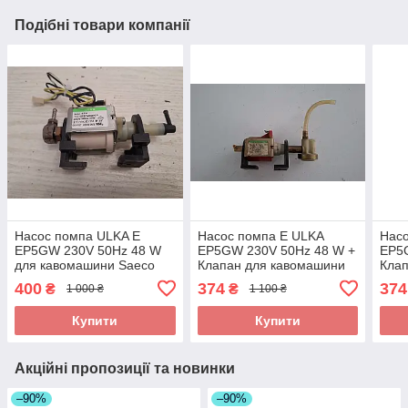
Подібні товари компанії
Насос помпа ULKA E
Насос помпа E ULKA
Насо
EP5GW 230V 50Hz 48 W
EP5GW 230V 50Hz 48 W +
EP5
для кавомашини Saeco
Клапан для кавомашини
Кла
Aulika Top SUP040RB_3 б/
Saeco Royal Cappuccino
Saec
400
374
374
₴
₴
1 000 ₴
1 100 ₴
у
SUP016R_3 б/у _1
SUP
Купити
Купити
Акційні пропозиції та новинки
–90%
–90%