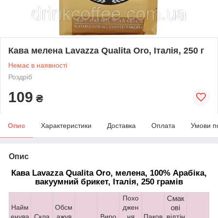
Кава мелена Lavazza Qualita Oro, Італія, 250 г
Немає в наявності
Роздріб
109
₴
Опис
Характеристики
Доставка
Оплата
Умови п
Опис
Кава Lavazza Qualita Oro, мелена, 100% Арабіка,
вакуумний брикет, Італія, 250 грамів
Похо
Смак
Найм
Обсм
джен
ові
енува
Скла
ажув
Виро
ня
Паков
відтін