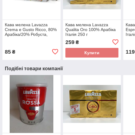
Кава мелена Lavazza
Кава мелена Lavazza
Кава
Crema e Gusto Ricco, 80%
Qualita Oro 100% Арабіка
Еspr
Арабіка/20% Робуста,
Італія 250 г
Італі
Італія, 250 г
259
₴
85
119
₴
Купити
Подібні товари компанії