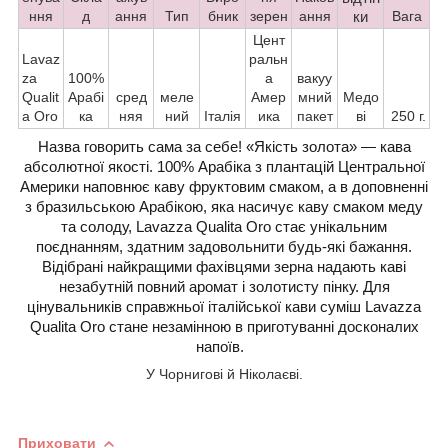
ння
д
ання
Тип
бник
зерен
ання
ки
Вага
Цент
Lavaz
ральн
za
100%
а
вакуу
Qualit
Арабі
сред
меле
Амер
мний
Медо
a Oro
ка
няя
ний
Італія
ика
пакет
ві
250 г.
Назва говорить сама за себе! «Якість золота» — кава
абсолютної якості. 100% Арабіка з плантацій Центральної
Америки наповнює каву фруктовим смаком, а в доповненні
з бразильською Арабікою, яка насичує каву смаком меду
та солоду, Lavazza Qualita Oro стає унікальним
поєднанням, здатним задовольнити будь-які бажання.
Відібрані найкращими фахівцями зерна надають каві
незабутній повний аромат і золотисту пінку. Для
цінувальників справжньої італійської кави суміш Lavazza
Qualita Oro стане незамінною в приготуванні досконалих
напоїв.
У Чорнигові й Ніколаєві.
Приховати