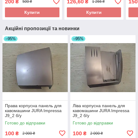
200
126,60
150
₴
₴
500 ₴
1 266 ₴
Купити
Купити
Акційні пропозиції та новинки
–95%
–95%
Права корпусна панель для
Ліва корпусна панель для
кавомашини JURA Impressa
кавомашини JURA Impressa
J9_2 б/у
J9_2 б/у
Готово до відправки
Готово до відправки
100
100
₴
₴
2 000 ₴
2 000 ₴