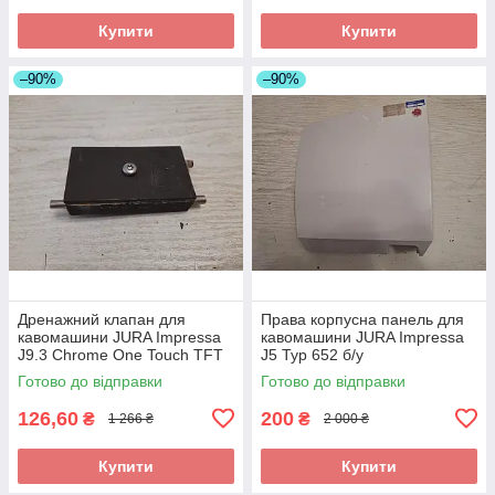
Купити
Купити
–90%
–90%
Дренажний клапан для
Права корпусна панель для
кавомашини JURA Impressa
кавомашини JURA Impressa
J9.3 Chrome One Touch TFT
J5 Typ 652 б/у
б/у_дефект
Готово до відправки
Готово до відправки
126,60
200
₴
₴
1 266 ₴
2 000 ₴
Купити
Купити