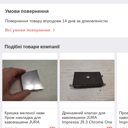
Умови повернення
Повернення товару впродовж 14 днів за домовленістю
Всі умови повернення
Подібні товари компанії
Кришка меленої кави
Дренажний клапан для
Пров
Хром накладка для
кавомашини JURA
кав
кавомашини JURA
Impressa J9.3 Chrome One
Impr
Impressa J9_2 б/у
Touch TFT б/у_дефект
Touc