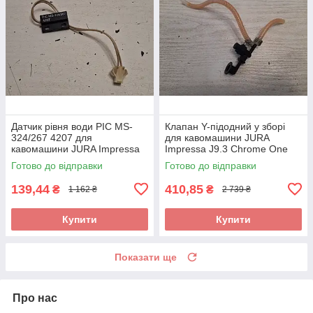
Датчик рівня води PIC MS-
Клапан Y-підодний у зборі
324/267 4207 для
для кавомашини JURA
кавомашини JURA Impressa
Impressa J9.3 Chrome One
J5 Typ 652 б/у
Touch TFT б/у
Готово до відправки
Готово до відправки
139,44
410,85
₴
₴
1 162 ₴
2 739 ₴
Купити
Купити
Показати ще
Про нас