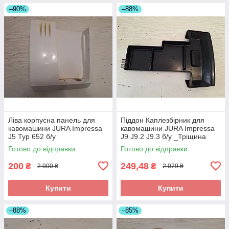
–90%
–88%
Ліва корпусна панель для
Піддон Каплезбірник для
кавомашини JURA Impressa
кавомашини JURA Impressa
J5 Typ 652 б/у
J9 J9.2 J9.3 б/у _Тріщина
_дефект
Готово до відправки
Готово до відправки
200
249,48
₴
₴
2 000 ₴
2 079 ₴
Купити
Купити
–88%
–85%