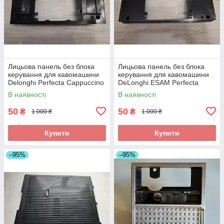
Лицьова панель без блока
Лицьова панель без блока
керування для кавомашини
керування для кавомашини
Delonghi Perfecta Cappuccino
DeLonghi ESAM Perfecta
ESAM 5556.B б/у_дефект
5500.Т_3 б/у _дефект
В наявності
В наявності
50
50
₴
₴
1 000 ₴
1 000 ₴
Купити
Купити
–95%
–95%