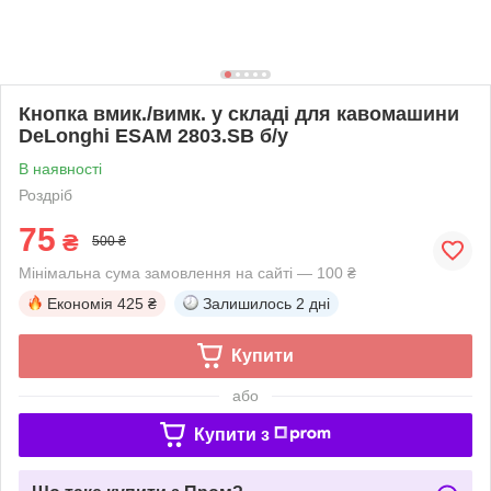
Кнопка вмик./вимк. у складі для кавомашини
DeLonghi ESAM 2803.SB б/у
В наявності
Роздріб
75
₴
500 ₴
Мінімальна сума замовлення на сайті — 100 ₴
Економія
425 ₴
Залишилось
2 дні
Купити
або
Купити з