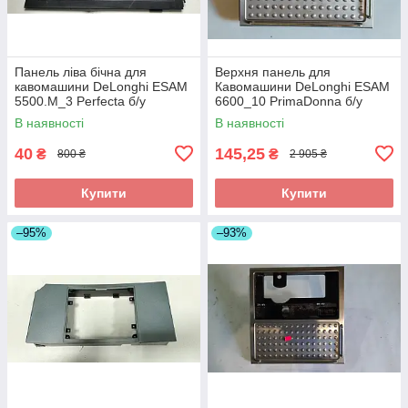
Панель ліва бічна для
Верхня панель для
кавомашини DeLonghi ESAM
Кавомашини DeLonghi ESAM
5500.M_3 Perfecta б/у
6600_10 PrimaDonna б/у
_дефект
_дефект
В наявності
В наявності
40
145,25
₴
₴
800 ₴
2 905 ₴
Купити
Купити
–95%
–93%