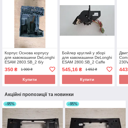
Корпус Основа корпусу
Бойлер круглий у зборі
Двиг
для кавомашини DeLonghi
для кавомашини DeLonghi
Com
ESAM 2803.SB_2 б/у
ESAM 2800.SB_2 Caffe
230V
Цілий! 5313228511
Corso б/у Робочий!
каво
350
545,16
443
₴
₴
1 000 ₴
1 652 ₴
2803
731
Купити
Купити
Акційні пропозиції та новинки
–95%
–95%