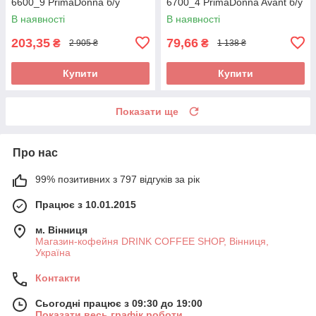
6600_9 PrimaDonna б/у
6700_4 PrimaDonna Avant б/у
_дефект
В наявності
В наявності
203,35
79,66
₴
₴
2 905 ₴
1 138 ₴
Купити
Купити
Показати ще
Про нас
99% позитивних з 797 відгуків за рік
Працює з 10.01.2015
м. Вінниця
Магазин-кофейня DRINK COFFEE SHOP, Вінниця,
Україна
Контакти
Сьогодні працює з 09:30 до 19:00
Показати весь графік роботи