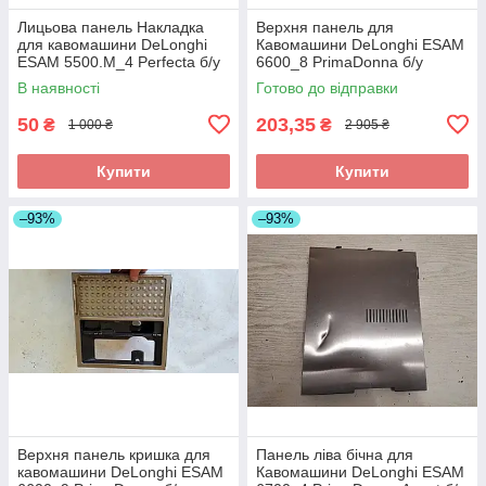
Лицьова панель Накладка
Верхня панель для
для кавомашини DeLonghi
Кавомашини DeLonghi ESAM
ESAM 5500.M_4 Perfecta б/у
6600_8 PrimaDonna б/у
_дефект
В наявності
Готово до відправки
50
203,35
₴
₴
1 000 ₴
2 905 ₴
Купити
Купити
–93%
–93%
Верхня панель кришка для
Панель ліва бічна для
кавомашини DeLonghi ESAM
Кавомашини DeLonghi ESAM