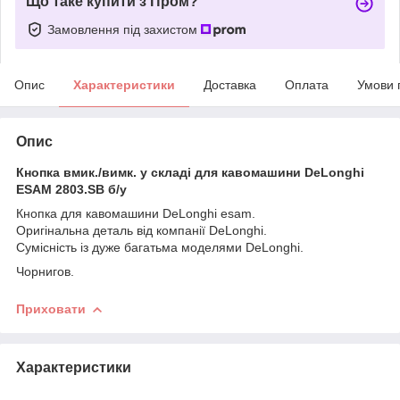
Що таке купити з Пром?
Замовлення під захистом
Опис
Характеристики
Доставка
Оплата
Умови 
Опис
Кнопка вмик./вимк. у складі для кавомашини DeLonghi
ESAM 2803.SB б/у
Кнопка для кавомашини DeLonghi esam.
Оригінальна деталь від компанії DeLonghi.
Сумісність із дуже багатьма моделями DeLonghi.
Чорнигов.
Приховати
Характеристики