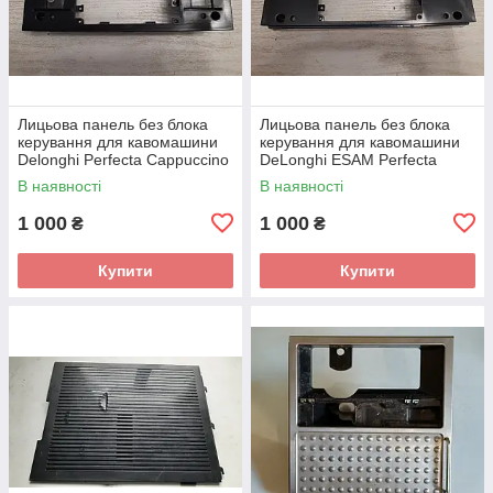
Лицьова панель без блока
Лицьова панель без блока
керування для кавомашини
керування для кавомашини
Delonghi Perfecta Cappuccino
DeLonghi ESAM Perfecta
ESAM 5556.B б/у_дефект
5500.Т_3 б/у _дефект
В наявності
В наявності
1 000
1 000
₴
₴
Купити
Купити