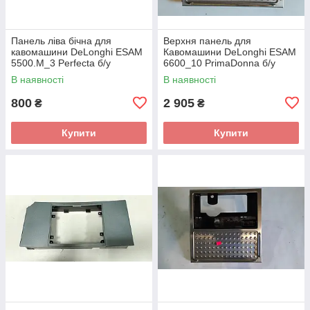
Панель ліва бічна для
Верхня панель для
кавомашини DeLonghi ESAM
Кавомашини DeLonghi ESAM
5500.M_3 Perfecta б/у
6600_10 PrimaDonna б/у
_дефект
_дефект
В наявності
В наявності
800
2 905
₴
₴
Купити
Купити