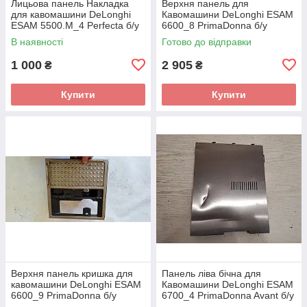
Лицьова панель Накладка
Верхня панель для
для кавомашини DeLonghi
Кавомашини DeLonghi ESAM
ESAM 5500.M_4 Perfecta б/у
6600_8 PrimaDonna б/у
_дефект
В наявності
Готово до відправки
1 000
2 905
₴
₴
Купити
Купити
Верхня панель кришка для
Панель ліва бічна для
кавомашини DeLonghi ESAM
Кавомашини DeLonghi ESAM
6600_9 PrimaDonna б/у
6700_4 PrimaDonna Avant б/у
_дефект