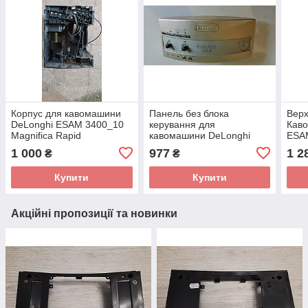
Корпус для кавомашини
Панель без блока
Верх
DeLonghi ESAM 3400_10
керування для
Кав
Magnifica Rapid
кавомашини DeLonghi
ESAM
Cappuccino б/у
ESAM 3300_5 Magnifica
Capp
1 000
977
1 2
₴
₴
Rapid Cappuccino б/у
Купити
Купити
Акційні пропозиції та новинки