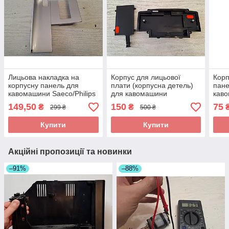
Лицьова накладка на
Корпус для лицьової
Корп
корпусну панель для
плати (корпусна детель)
пане
кавомашини Saeco/Philips
для кавомашини
каво
EP3246_4 б/у сіра
Saeco/Philips Xelsis Type
Expr
149,50
150
75
₴
₴
299 ₴
500 ₴
SUP 038 б/у
Купити
Купити
Акційні пропозиції та новинки
–91%
–88%