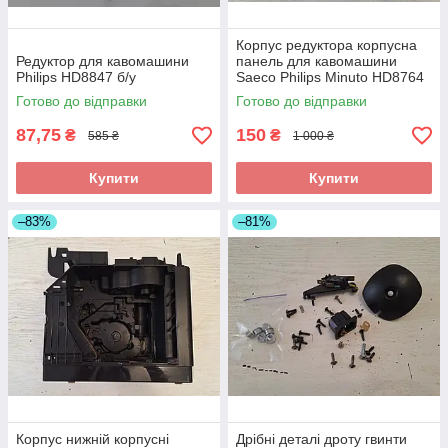
Корпус редуктора корпусна
Редуктор для кавомашини
панель для кавомашини
Philips HD8847 б/у
Saeco Philips Minuto HD8764
б/у
Готово до відправки
Готово до відправки
87,75
150
₴
₴
585 ₴
1 000 ₴
Купити
Купити
–83%
–81%
Корпус нижній корпусні
Дрібні деталі дроту гвинти