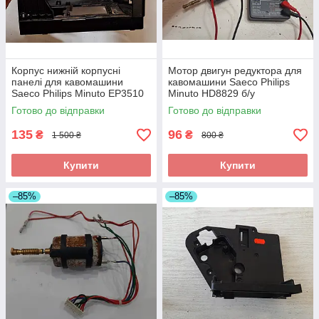
Корпус нижній корпусні
Мотор двигун редуктора для
панелі для кавомашини
кавомашини Saeco Philips
Saeco Philips Minuto EP3510
Minuto HD8829 б/у
б/у
Готово до відправки
Готово до відправки
135
96
₴
₴
1 500 ₴
800 ₴
Купити
Купити
–85%
–85%