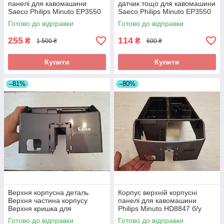
панелі для кавомашини
датчик тощо для кавомашини
Saeco Philips Minuto EP3550
Saeco Philips Minuto EP3550
б/у
б/у
Готово до відправки
Готово до відправки
255
114
₴
₴
1 500 ₴
600 ₴
Купити
Купити
–81%
–80%
Верхня корпусна деталь
Корпус верхній корпусні
Верхня частина корпусу
панелі для кавомашини
Верхня кришка для
Philips Minuto HD8847 б/у
кавомашини Saeco Philips
Готово до відправки
Готово до відправки