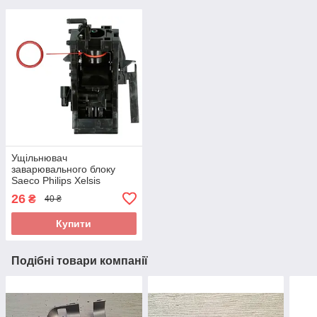
Ущільнювач
заварювального блоку
Saeco Philips Xelsis
Incanto Royal и др.- 1шт
26
₴
40 ₴
Купити
Подібні товари компанії