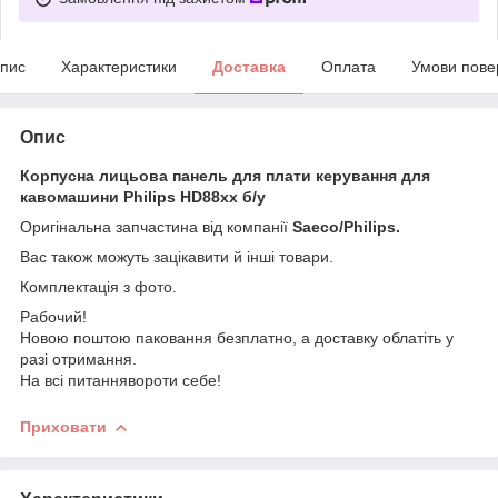
пис
Характеристики
Доставка
Оплата
Умови пове
Опис
Корпусна лицьова панель для плати керування для
кавомашини Philips HD88хх б/у
Оригінальна запчастина від компанії
Saeco/Philips.
Вас також можуть зацікавити й інші товари.
Комплектація з фото.
Рабочий!
Новою поштою паковання безплатно, а доставку облатіть у
разі отримання.
На всі питаннявороти себе!
Приховати