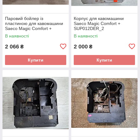
Паровий бойлер із
Корпус для кавомашини
пластиною для кавомашини
Saeco Magic Comfort +
Saeco Magic Comfort +
SUP012DER_2
SUP012DER_2 б/у_дефект
В наявності
В наявності
2 066
2 000
₴
₴
Купити
Купити