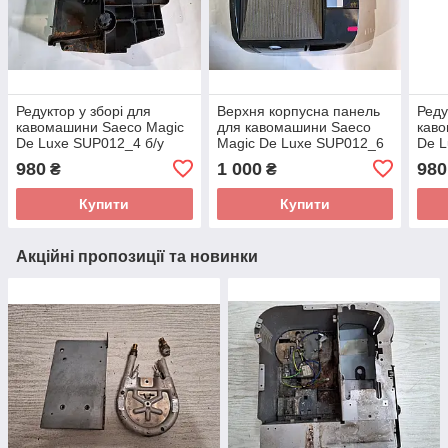
Редуктор у зборі для
Верхня корпусна панель
Реду
кавомашини Saeco Magic
для кавомашини Saeco
каво
De Luxe SUP012_4 б/у
Magic De Luxe SUP012_6
De L
б/у
980
1 000
980
₴
₴
Купити
Купити
Акційні пропозиції та новинки