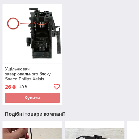
Ущільнювач
заварювального блоку
Saeco Philips Xelsis
Incanto Royal и др.- 1шт
26
₴
40 ₴
Купити
Подібні товари компанії