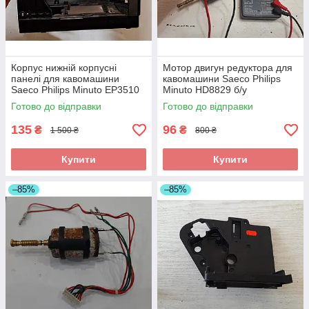
Корпус нижній корпусні
Мотор двигун редуктора для
панелі для кавомашини
кавомашини Saeco Philips
Saeco Philips Minuto EP3510
Minuto HD8829 б/у
б/у
Готово до відправки
Готово до відправки
135
96
₴
₴
1 500 ₴
800 ₴
Купити
Купити
–85%
–85%