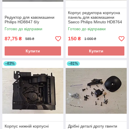
Корпус редуктора корпусна
Редуктор для кавомашини
панель для кавомашини
Philips HD8847 б/у
Saeco Philips Minuto HD8764
б/у
Готово до відправки
Готово до відправки
87,75
150
₴
₴
585 ₴
1 000 ₴
Купити
Купити
–83%
–81%
Корпус нижній корпусні
Дрібні деталі дроту гвинти