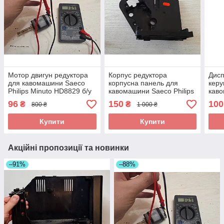
Мотор двигун редуктора
Корпус редуктора
Дисп
для кавомашини Saeco
корпусна панель для
керу
Philips Minuto HD8829 б/у
кавомашини Saeco Philips
кав
Minuto HD8764 б/у
Inca
96
150
100
₴
₴
800 ₴
1 000 ₴
HD89
(R) 
Купити
Купити
Акційні пропозиції та новинки
–91%
–88%