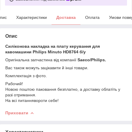
пис
Характеристики
Доставка
Оплата
Умови пове
Опис
Силіконова накладка на плату керування для
кавомашини Philips Minuto HD8764 б/у
Оригінальна запчастина від компанії
Saeco/Philips.
Вас також можуть зацікавити й інші товари.
Комплектація з фото.
Рабочий!
Новою поштою паковання безплатно, а доставку облатіть у
разі отримання.
На всі питаннявороти себе!
Приховати