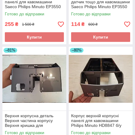
панелі для кавомашини
датчик тощо для кавомашини
Saeco Philips Minuto EP3550
Saeco Philips Minuto EP3550
б/у
б/у
Готово до відправки
Готово до відправки
255
114
₴
₴
1 500 ₴
600 ₴
Купити
Купити
–81%
–80%
Верхня корпусна деталь
Корпус верхній корпусні
Верхня частина корпусу
панелі для кавомашини
Верхня кришка для
Philips Minuto HD8847 б/у
кавомашини Saeco Philips
Готово до відправки
Готово до відправки