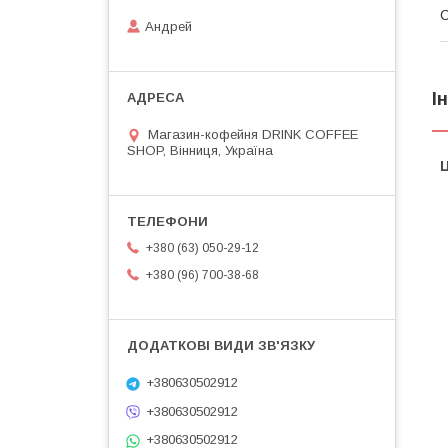
Андрей
І
Магазин-кофейня DRINK COFFEE
SHOP, Вінниця, Україна
Ц
+380 (63) 050-29-12
+380 (96) 700-38-68
+380630502912
+380630502912
+380630502912