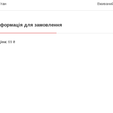
Стан
Вживани
нформація для замовлення
іна:
69 ₴