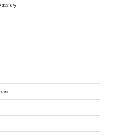
013 б/у
талі