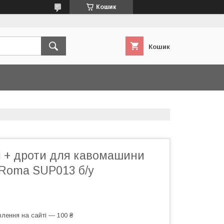
Кошик
Кошик
і + дроти для кавомашини
 Roma SUP013 б/у
лення на сайті — 100 ₴