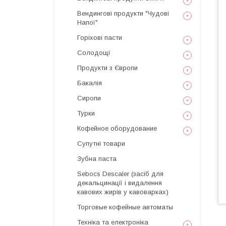
Вендингові продукти "Чудові
Напої"
Горіхові пасти
Солодощі
Продукти з Європи
Бакалія
Сиропи
Турки
Кофейное оборудование
Супутні товари
Зубна паста
Sebocs Descaler (засіб для
декальцинації і видалення
кавових жирів у кавоварках)
Торговые кофейные автоматы
Техніка та електроніка