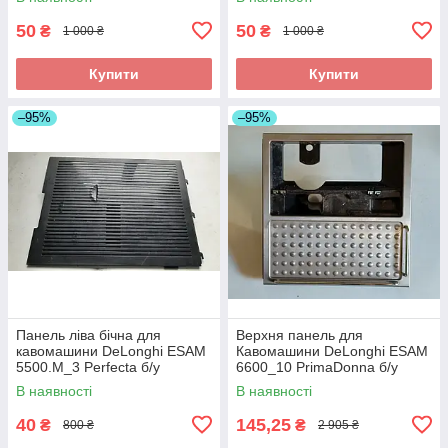
50
50
₴
₴
1 000 ₴
1 000 ₴
Купити
Купити
–95%
–95%
Панель ліва бічна для
Верхня панель для
кавомашини DeLonghi ESAM
Кавомашини DeLonghi ESAM
5500.M_3 Perfecta б/у
6600_10 PrimaDonna б/у
_дефект
_дефект
В наявності
В наявності
40
145,25
₴
₴
800 ₴
2 905 ₴