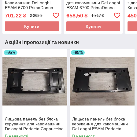
Кавомашини DeLonghi
для кавомашини DeLonghi
з ди
ESAM 6700 PrimaDonna
ESAM 6700 PrimaDonna
Кав
Avant_2 б/у
Avant _9 б/у
ESA
701,22
658,50
450
₴
₴
2 262 ₴
1 317 ₴
Avan
Купити
Купити
Акційні пропозиції та новинки
–95%
–95%
Лицьова панель без блока
Лицьова панель без блока
керування для кавомашини
керування для кавомашини
Delonghi Perfecta Cappuccino
DeLonghi ESAM Perfecta
ESAM 5556.B б/у_дефект
5500.Т_3 б/у _дефект
В наявності
В наявності