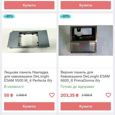
Купити
Купити
–95%
–93%
Лицьова панель Накладка
Верхня панель для
для кавомашини DeLonghi
Кавомашини DeLonghi ESAM
ESAM 5500.M_4 Perfecta б/у
6600_8 PrimaDonna б/у
_дефект
В наявності
Готово до відправки
50
203,35
₴
₴
1 000 ₴
2 905 ₴
Купити
Купити