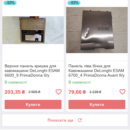
–93%
–93%
Верхня панель кришка для
Панель ліва бічна для
кавомашини DeLonghi ESAM
Кавомашини DeLonghi ESAM
6600_9 PrimaDonna б/у
6700_4 PrimaDonna Avant б/у
_дефект
В наявності
В наявності
203,35
79,66
₴
₴
2 905 ₴
1 138 ₴
Купити
Купити
Показати ще