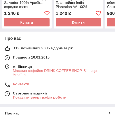
Salvador 100% Арабіка
Плантейшн India
обсм
середнє свіже
Plantation AA 100%
Сант
обсмаження моносорт 1кг
Арабіка середнє свіже
Араб
1 240
1 240
900
₴
₴
обсмаження моносорт 1кг
Купити
Купити
Про нас
99% позитивних з 806 відгуків за рік
Працює з 10.01.2015
м. Вінниця
Магазин-кофейня DRINK COFFEE SHOP, Вінниця,
Україна
Контакти
Сьогодні вихідний
Показати весь графік роботи
Про нас