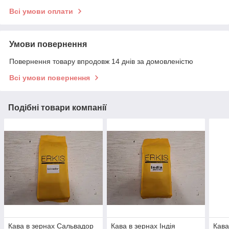
Всі умови оплати
Умови повернення
Повернення товару впродовж 14 днів за домовленістю
Всі умови повернення
Подібні товари компанії
Кава в зернах Сальвадор
Кава в зернах Індія
Кава