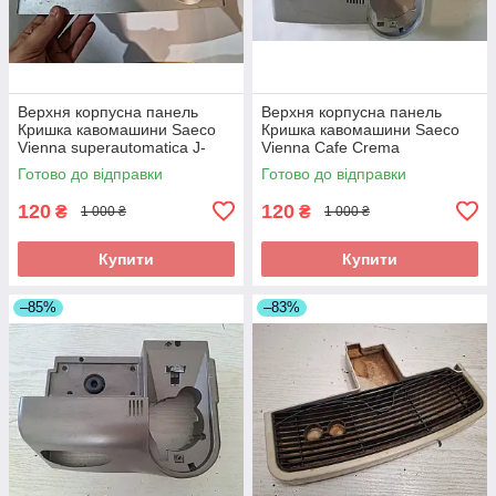
Верхня корпусна панель
Верхня корпусна панель
Кришка кавомашини Saeco
Кришка кавомашини Saeco
Vienna superautomatica J-
Vienna Cafe Crema
бойлер 018CDR_2 б/у
superautomatica J-бойлер
Готово до відправки
Готово до відправки
018CR_3 б/у
120
120
₴
₴
1 000 ₴
1 000 ₴
Купити
Купити
–85%
–83%