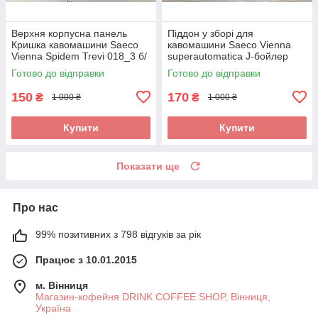
Верхня корпусна панель
Піддон у зборі для
Кришка кавомашини Saeco
кавомашини Saeco Vienna
Vienna Spidem Trevi 018_3 б/
superautomatica J-бойлер
у
018CDR_2 б/у
Готово до відправки
Готово до відправки
150
170
₴
₴
1 000 ₴
1 000 ₴
Купити
Купити
Показати ще
Про нас
99% позитивних з 798 відгуків за рік
Працює з 10.01.2015
м. Вінниця
Магазин-кофейня DRINK COFFEE SHOP, Вінниця,
Україна