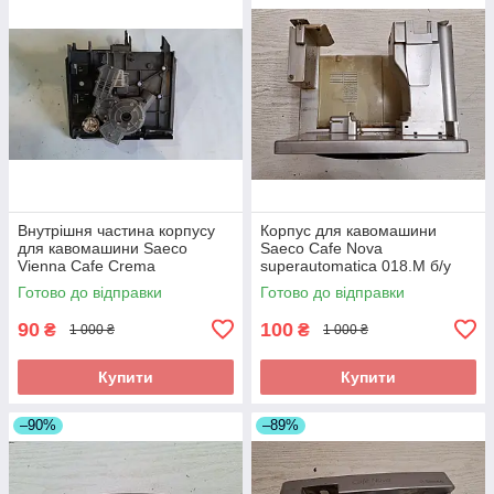
Внутрішня частина корпусу
Корпус для кавомашини
для кавомашини Saeco
Saeco Cafe Nova
Vienna Cafe Crema
superautomatica 018.M б/у
superautomatica J-бойлер
Готово до відправки
Готово до відправки
018CR_3 б/у
90
100
₴
₴
1 000 ₴
1 000 ₴
Купити
Купити
–90%
–89%