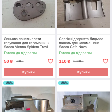
Лицьова панель плати
Сервісні дверцята Лицьова
керування для кавомашини
панель для кавомашини
Saeco Vienna Spidem Trevi
Saeco Cafe Nova
018_3 б/у _дефект
superautomatica 018.M б/у
Готово до відправки
Готово до відправки
50
110
₴
₴
500 ₴
1 000 ₴
Купити
Купити
–88%
–88%