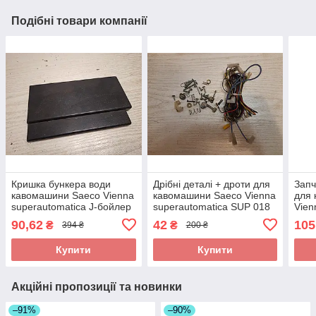
Подібні товари компанії
Кришка бункера води
Дрібні деталі + дроти для
Запч
кавомашини Saeco Vienna
кавомашини Saeco Vienna
для
superautomatica J-бойлер
superautomatica SUP 018
Vien
018CDR_2 б/у
б/у
бойл
90,62
42
105
₴
₴
394 ₴
200 ₴
Купити
Купити
Акційні пропозиції та новинки
–91%
–90%