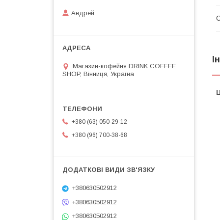
Андрей
І
Магазин-кофейня DRINK COFFEE
SHOP, Вінниця, Україна
Ц
+380 (63) 050-29-12
+380 (96) 700-38-68
+380630502912
+380630502912
+380630502912