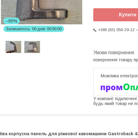
Купити
–95%
Залишилось
0
0
днів
0
0
0
0
0
0
+380 (63) 050-29-12
повернення товару п
У компанії підключені
будь-який товар не п
іва корпусна панель для ріжкової кавомашини Gastroback 42