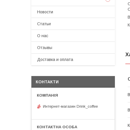
О
С
Новости
В
Статьи
К
О нас
Отзывы
Х
Доставка и оплата
КОНТАКТИ
В
Интернет-магазин Drink_coffee
В
К