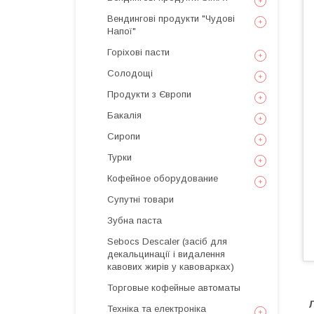
Вендингові продукти "Чудові
Напої"
Горіхові пасти
Солодощі
Продукти з Європи
Бакалія
Сиропи
Турки
Кофейное оборудование
Супутні товари
Зубна паста
Sebocs Descaler (засіб для
декальцинації і видалення
кавових жирів у кавоварках)
Торговые кофейные автоматы
Л
Техніка та електроніка