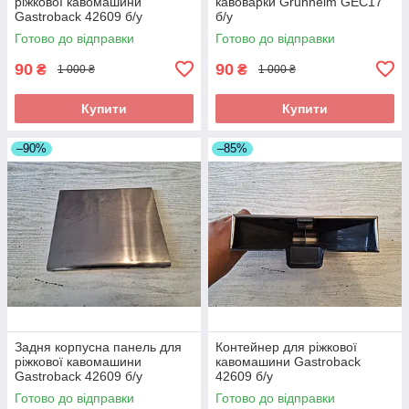
ріжкової кавомашини
кавоварки Grunhelm GEC17
Gastroback 42609 б/у
б/у
Готово до відправки
Готово до відправки
90
90
₴
₴
1 000 ₴
1 000 ₴
Купити
Купити
–90%
–85%
Задня корпусна панель для
Контейнер для ріжкової
ріжкової кавомашини
кавомашини Gastroback
Gastroback 42609 б/у
42609 б/у
Готово до відправки
Готово до відправки