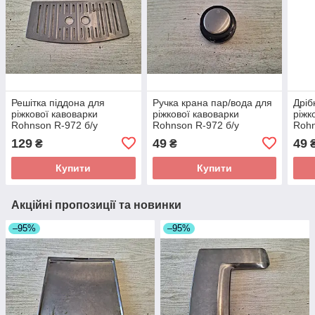
Решітка піддона для
Ручка крана пар/вода для
Дріб
ріжкової кавоварки
ріжкової кавоварки
ріжк
Rohnson R-972 б/у
Rohnson R-972 б/у
Rohn
129
49
49
₴
₴
Купити
Купити
Акційні пропозиції та новинки
–95%
–95%