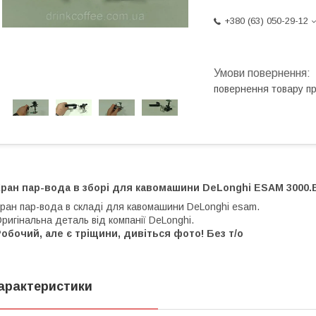
+380 (63) 050-29-12
повернення товару п
ран пар-вода в зборі для кавомашини DeLonghi ESAM 3000.B_
ран пар-вода в складі для кавомашини DeLonghi esam.
ригінальна деталь від компанії DeLonghi.
обочий, але є тріщини, дивіться фото! Без т/о
арактеристики