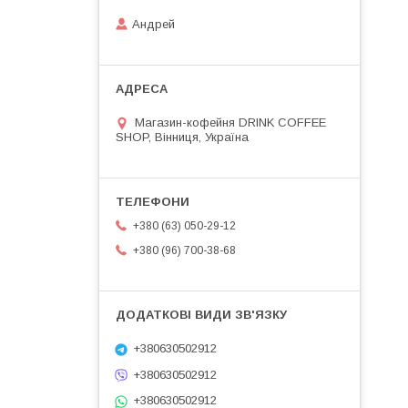
Андрей
Магазин-кофейня DRINK COFFEE
SHOP, Вінниця, Україна
+380 (63) 050-29-12
+380 (96) 700-38-68
+380630502912
+380630502912
+380630502912