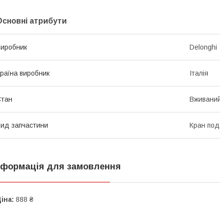
Основні атрибути
иробник
Delonghi
раїна виробник
Італія
Стан
Вживани
ид запчастини
Кран под
нформація для замовлення
іна:
888 ₴