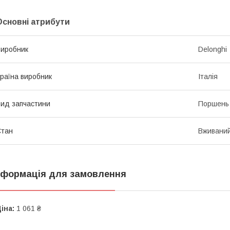
Основні атрибути
иробник
Delonghi
раїна виробник
Італія
ид запчастини
Поршень
Стан
Вживани
нформація для замовлення
іна:
1 061 ₴