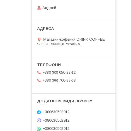
Андрей
Магазин-кофейня DRINK COFFEE
SHOP, Вінниця, Україна
+380 (63) 050-29-12
+380 (96) 700-38-68
+380630502912
+380630502912
+380630502912