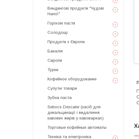
Вендингові продукти "Чудові
Напої"
Горіхові пасти
Солодощі
Продукти з Європи
Бакалія
Сиропи
Турки
Кофейное оборудование
Супутні товари
П
О
Зубна паста
С
Sebocs Descaler (засіб для
декальцинації і видалення
кавових жирів у кавоварках)
Х
Торговые кофейные автоматы
Техніка та електроніка