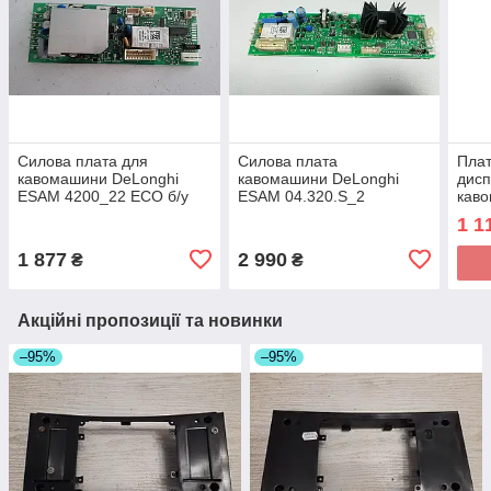
Силова плата для
Силова плата
Плат
кавомашини DeLonghi
кавомашини DeLonghi
дисп
ESAM 4200_22 ЕСО б/у
ESAM 04.320.S_2
кав
Cod: 5213213691 Робоча!
Magnifica Rapid
ESAM
1 1
Cappuccino б/у Cod:
Pron
5213213471
521
1 877
2 990
₴
₴
Акційні пропозиції та новинки
–95%
–95%