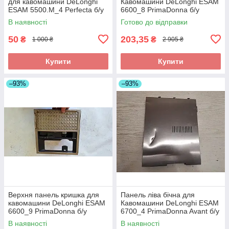
для кавомашини DeLonghi
Кавомашини DeLonghi ESAM
ESAM 5500.M_4 Perfecta б/у
6600_8 PrimaDonna б/у
_дефект
В наявності
Готово до відправки
50
203,35
₴
₴
1 000 ₴
2 905 ₴
Купити
Купити
–93%
–93%
Верхня панель кришка для
Панель ліва бічна для
кавомашини DeLonghi ESAM
Кавомашини DeLonghi ESAM
6600_9 PrimaDonna б/у
6700_4 PrimaDonna Avant б/у
_дефект
В наявності
В наявності