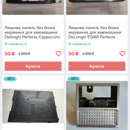
Лицьова панель без блока
Лицьова панель без блока
керування для кавомашини
керування для кавомашини
Delonghi Perfecta Cappuccino
DeLonghi ESAM Perfecta
ESAM 5556.B б/у_дефект
5500.Т_3 б/у _дефект
В наявності
В наявності
50
50
₴
₴
1 000 ₴
1 000 ₴
Купити
Купити
–95%
–95%