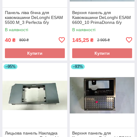
Панель ліва бічна для
Верхня панель для
кавомашини DeLonghi ESAM
Кавомашини DeLonghi ESAM
5500.M_3 Perfecta б/у
6600_10 PrimaDonna б/у
_дефект
_дефект
В наявності
В наявності
40
145,25
₴
₴
800 ₴
2 905 ₴
Купити
Купити
–95%
–93%
Лицьова панель Накладка
Верхня панель для