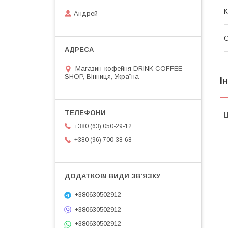
К
Андрей
Магазин-кофейня DRINK COFFEE
SHOP, Вінниця, Україна
І
Ц
+380 (63) 050-29-12
+380 (96) 700-38-68
+380630502912
+380630502912
+380630502912