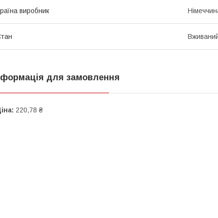
раїна виробник
Німеччин
Стан
Вживани
нформація для замовлення
іна:
220,78 ₴