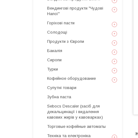
Вендингові продукти "Чудові
Напої"
Горіхові пасти
Солодощі
Продукти з Європи
Бакалія
Сиропи
Турки
Кофейное оборудование
Супутні товари
Зубна паста
Sebocs Descaler (засіб для
декальцинації і видалення
кавових жирів у кавоварках)
Торговые кофейные автоматы
Н
Техніка та електроніка