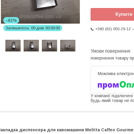
Купити
–81%
Залишилось
0
0
днів
0
0
0
0
0
0
+380 (63) 050-29-12
повернення товару п
У компанії підключені
будь-який товар не п
акладка диспенсера для кавомашини Melitta Caffeo Gourmet 