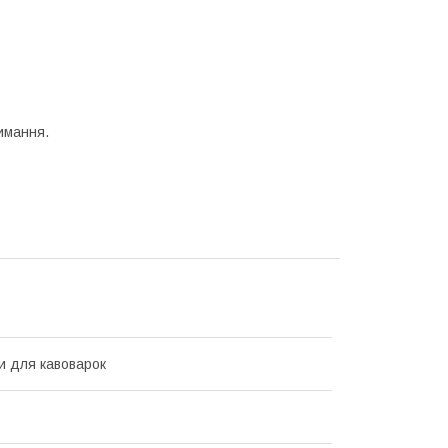
имання.
и для кавоварок