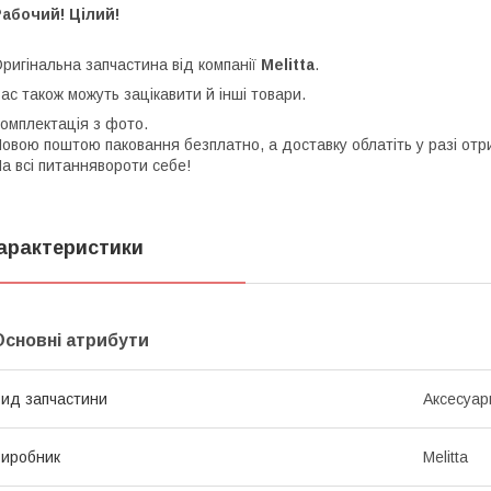
абочий! Цілий!
ригінальна запчастина від компанії
Melitta
.
ас також можуть зацікавити й інші товари.
омплектація з фото.
овою поштою паковання безплатно, а доставку облатіть у разі отр
а всі питаннявороти себе!
арактеристики
Основні атрибути
ид запчастини
Аксесуар
иробник
Melitta